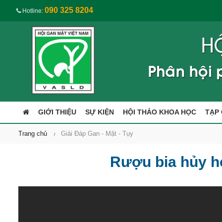
090 325 8204
Hotline:
GIỚI THIỆU
SỰ KIỆN
HỘI THẢO KHOA HỌC
TẠP 
Trang chủ
Giải Đáp Gan - Mật - Tụy
Rượu bia hủy h