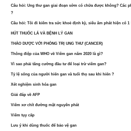
Câu hỏi: Ung thư gan giai đoạn sớm có chữa được không? Các p
?
Câu hỏi: Tôi đi kiểm tra sức khoẻ định kỳ, siêu âm phát hiện có 1
HÚT THUỐC LÁ VÀ BỆNH LÝ GAN
THẢO DƯỢC VỚI PHÒNG TRỊ UNG THƯ (CANCER)
Thông điệp của WHO về Viêm gan năm 2020 là gì?
Vì sao phải tăng cường đầu tư để loại trừ viêm gan?
Tỷ lệ sống của người hiến gan và tuổi thọ sau khi hiến ?
Xét nghiệm sinh hóa gan
Giải đáp về AFP
Viêm xơ chít đường mật nguyên phát
Viêm tụy cấp
Lưu ý khi dùng thuốc để bảo vệ gan