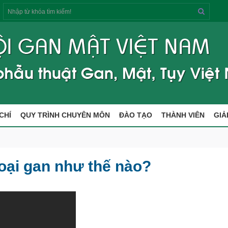
Tìm
kiếm
CHÍ
QUY TRÌNH CHUYÊN MÔN
ĐÀO TẠO
THÀNH VIÊN
GIẢ
oại gan như thế nào?