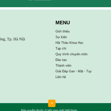
MENU
Giới thiệu
Sự kiện
ông, Tp. Hà Nội
Hội Thảo Khoa Học
Tạp chí
Quy trình chuyên môn
Đào tạo
Thành viên
Giải Đáp Gan - Mật - Tụy
Liên hệ
Bản quyền thuộc © Hội gan mật Việt Nam