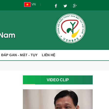
VN
I ĐÁP GAN - MẬT - TỤY
LIÊN HỆ
VIDEO CLIP