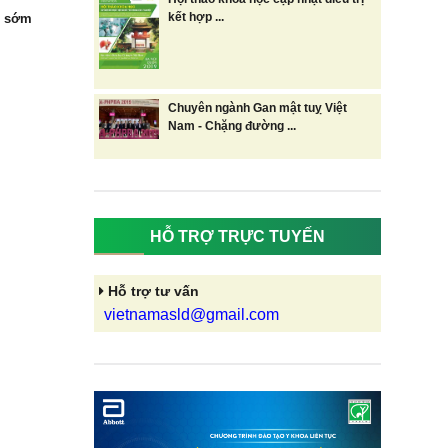
kết hợp ...
n sớm
Chuyên ngành Gan mật tuỵ Việt
Nam - Chặng đường ...
HỖ TRỢ TRỰC TUYẾN
Hỗ trợ tư vấn
vietnamasld@gmail.com