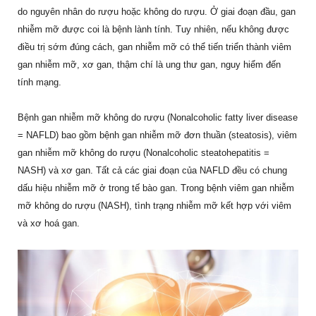
do nguyên nhân do rượu hoặc không do rượu. Ở giai đoạn đầu, gan
nhiễm mỡ được coi là bệnh lành tính. Tuy nhiên, nếu không được
điều trị sớm đúng cách, gan nhiễm mỡ có thể tiến triển thành viêm
gan nhiễm mỡ, xơ gan, thậm chí là ung thư gan, nguy hiểm đến
tính mạng.
Bệnh gan nhiễm mỡ không do rượu (Nonalcoholic fatty liver disease
= NAFLD) bao gồm bệnh gan nhiễm mỡ đơn thuần (steatosis), viêm
gan nhiễm mỡ không do rượu (Nonalcoholic steatohepatitis =
NASH) và xơ gan. Tất cả các giai đoạn của NAFLD đều có chung
dấu hiệu nhiễm mỡ ở trong tế bào gan. Trong bệnh viêm gan nhiễm
mỡ không do rượu (NASH), tình trạng nhiễm mỡ kết hợp với viêm
và xơ hoá gan.