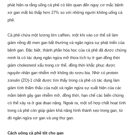
phát hiện ra rằng uống cà phê có liên quan đến nguy cơ mắc bệnh
xơ gan mất bù thấp hơn 27% so với những người không uống cà
phê.
Cà phê chứa một lượng lớn caffein, một khi vào cơ thể sẽ làm
giảm nồng độ men gan bất thường và ngăn ngừa sự phát triển của
bệnh gan. Đặc biệt, thành phần hóa học của cà phê đã được chứng
minh là có tác dụng ngăn ngừa mỡ thừa tích tụ ở gan đồng thời
giảm cholesterol xấu trong cơ thể, đồng thời khắc phục được
nguyên nhân gan nhiễm mỡ không do rượu bia. Nhờ có protein
zonulin (ZO)-1 chất được tìm thấy trong cà phê có tác dụng làm
giảm tính thẩm thấu của ruột và ngăn ngừa sự xuất hiện của các
mầm bệnh gây gan nhiễm mỡ, đồng thời, hạn chế các biến chứng
có thể xảy ra ở giai đoạn nặng. Ngoài ra, một số hợp chất hoạt tính
trong cà phê còn giúp giảm khả năng hình thành sẹo trong gan, từ
đó ngăn ngừa xơ gan và ung thư gan.
Cách uống cà phê tốt cho gan