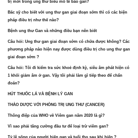
trị mới trong ung thư biểu mô tế bào gan?
Bác sỹ cho biết với ung thư gan giai đoạn sớm thì có các biện
pháp điều trị như thế nào?
Bệnh ung thư Gan và những điều bạn nên biết
Câu hỏi: Ung thư gan giai đoạn sớm có chữa được không? Các
phương pháp nào hiện nay được dùng điều trị cho ung thư gan
giai đoạn sớm ?
Câu hỏi: Tôi đi kiểm tra sức khoẻ định kỳ, siêu âm phát hiện có
1 khối giảm âm ở gan. Vậy tôi phải làm gì tiếp theo để chẩn
đoán?
HÚT THUỐC LÁ VÀ BỆNH LÝ GAN
THẢO DƯỢC VỚI PHÒNG TRỊ UNG THƯ (CANCER)
Thông điệp của WHO về Viêm gan năm 2020 là gì?
Vì sao phải tăng cường đầu tư để loại trừ viêm gan?
Tỷ lệ sống của người hiến gan và tuổi thọ sau khi hiến ?