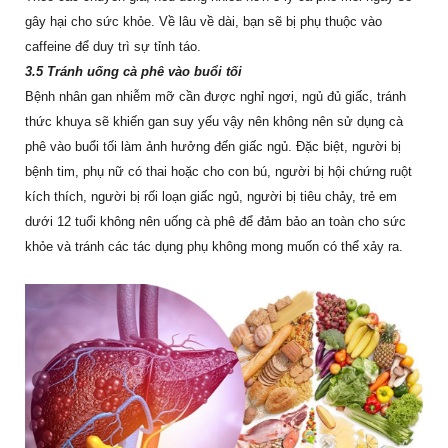
gây hại cho sức khỏe. Về lâu về dài, bạn sẽ bị phụ thuộc vào
caffeine để duy trì sự tỉnh táo.
3.5 Tránh uống cà phê vào buổi tối
Bệnh nhân gan nhiễm mỡ cần được nghỉ ngơi, ngủ đủ giấc, tránh
thức khuya sẽ khiến gan suy yếu vậy nên không nên sử dụng cà
phê vào buổi tối làm ảnh hưởng đến giấc ngủ. Đặc biệt, người bị
bệnh tim, phụ nữ có thai hoặc cho con bú, người bị hội chứng ruột
kích thích, người bị rối loạn giấc ngủ, người bị tiêu chảy, trẻ em
dưới 12 tuổi không nên uống cà phê để đảm bảo an toàn cho sức
khỏe và tránh các tác dụng phụ không mong muốn có thể xảy ra.