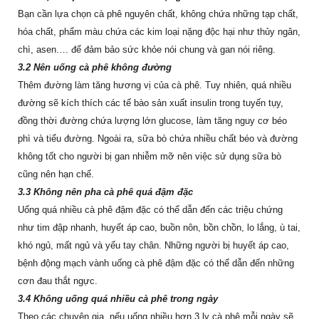
Bạn cần lựa chọn cà phê nguyên chất, không chứa những tạp chất,
hóa chất, phẩm màu chứa các kim loại nặng độc hại như thủy ngân,
chì, asen…. để đảm bảo sức khỏe nói chung và gan nói riêng.
3.2 Nên uống cà phê không đường
Thêm đường làm tăng hương vị của cà phê. Tuy nhiên, quá nhiều
đường sẽ kích thích các tế bào sản xuất insulin trong tuyến tụy,
đồng thời đường chứa lượng lớn glucose, làm tăng nguy cơ béo
phì và tiểu đường. Ngoài ra, sữa bò chứa nhiều chất béo và đường
không tốt cho người bị gan nhiễm mỡ nên việc sử dụng sữa bò
cũng nên hạn chế.
3.3 Không nên pha cà phê quá đậm đặc
Uống quá nhiều cà phê đậm đặc có thể dẫn đến các triệu chứng
như tim đập nhanh, huyết áp cao, buồn nôn, bồn chồn, lo lắng, ù tai,
khó ngủ, mất ngủ và yếu tay chân. Những người bị huyết áp cao,
bệnh động mạch vành uống cà phê đậm đặc có thể dẫn đến những
cơn đau thắt ngực.
3.4 Không uống quá nhiều cà phê trong ngày
Theo các chuyên gia, nếu uống nhiều hơn 3 ly cà phê mỗi ngày sẽ