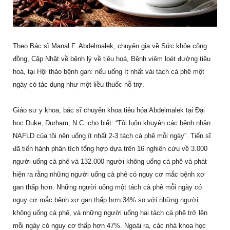
Theo Bác sĩ Manal F. Abdelmalek, chuyên gia về Sức khỏe cộng
đồng, Cập Nhật về bệnh lý về tiêu hoá, Bệnh viêm loét đường tiêu
hoá, tại Hội thảo bệnh gan: nếu uống ít nhất vài tách cà phê một
ngày có tác dụng như một liều thuốc hỗ trợ.
Giáo sư y khoa, bác sĩ chuyên khoa tiêu hóa Abdelmalek tại Đại
học Duke, Durham, N.C. cho biết: “Tôi luôn khuyên các bệnh nhân
NAFLD của tôi nên uống ít nhất 2-3 tách cà phê mỗi ngày”. Tiến sĩ
đã tiến hành phân tích tổng hợp dựa trên 16 nghiên cứu về 3.000
người uống cà phê và 132.000 người không uống cà phê và phát
hiện ra rằng những người uống cà phê có nguy cơ mắc bệnh xơ
gan thấp hơn. Những người uống một tách cà phê mỗi ngày có
nguy cơ mắc bệnh xơ gan thấp hơn 34% so với những người
không uống cà phê, và những người uống hai tách cà phê trở lên
mỗi ngày có nguy cơ thấp hơn 47%. Ngoài ra, các nhà khoa học