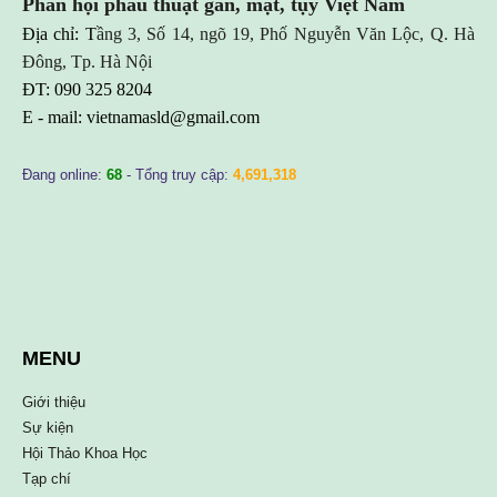
Phân hội phẫu thuật gan, mật, tụy Việt Nam
Địa chỉ: T
ầng 3, Số 14, ngõ 19, Phố Nguyễn Văn Lộc, Q. Hà
Đông, Tp. Hà Nội
ĐT: 090 325 8204
E - mail:
vietnamasld@gmail.com
Đang online:
68
- Tổng truy cập:
4,691,318
MENU
Giới thiệu
Sự kiện
Hội Thảo Khoa Học
Tạp chí