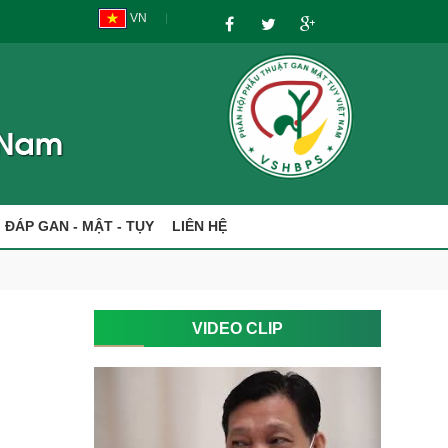
VN
I ĐÁP GAN - MẬT - TỤY
LIÊN HỆ
VIDEO CLIP