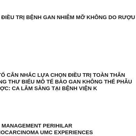
 ĐIỀU TRỊ BỆNH GAN NHIỄM MỠ KHÔNG DO RƯỢU
TỐ CÂN NHẮC LỰA CHỌN ĐIỀU TRỊ TOÀN THÂN
NG THƯ BIỂU MÔ TẾ BÀO GAN KHÔNG THỂ PHẪU
ỢC: CA LÂM SÀNG TẠI BỆNH VIỆN K
 MANAGEMENT PERIHILAR
IOCARCINOMA UMC EXPERIENCES