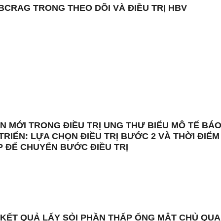
HBCRAG TRONG THEO DÕI VÀ ĐIỀU TRỊ HBV
N MỚI TRONG ĐIỀU TRỊ UNG THƯ BIỂU MÔ TẾ BÁ
TRIỂN: LỰA CHỌN ĐIỀU TRỊ BƯỚC 2 VÀ THỜI ĐIỂM
P ĐỂ CHUYỂN BƯỚC ĐIỀU TRỊ
 KẾT QUẢ LẤY SỎI PHẦN THẤP ỐNG MẬT CHỦ QUA