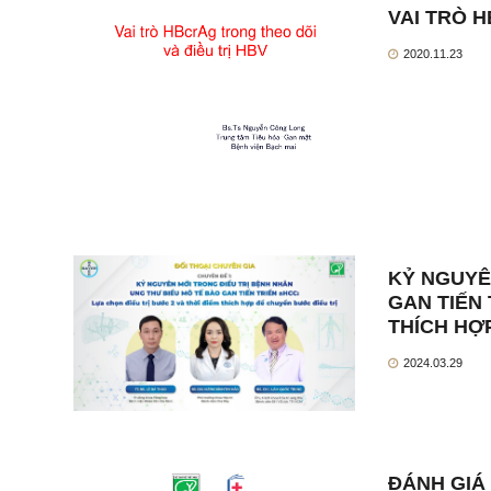
VAI TRÒ 
2020.11.23
KỶ NGUYÊ
GAN TIẾN 
THÍCH HỢ
2024.03.29
ĐÁNH GIÁ