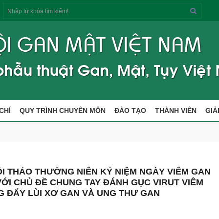
Tìm
kiếm
CHÍ
QUY TRÌNH CHUYÊN MÔN
ĐÀO TẠO
THÀNH VIÊN
GIẢ
ỘI THẢO THƯỜNG NIÊN KỶ NIỆM NGÀY VIÊM GAN
 VỚI CHỦ ĐỀ CHUNG TAY ĐÁNH GỤC VIRUT VIÊM
G ĐẨY LÙI XƠ GAN VÀ UNG THƯ GAN