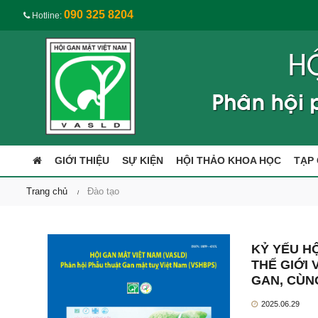
090 325 8204
Hotline:
GIỚI THIỆU
SỰ KIỆN
HỘI THẢO KHOA HỌC
TẠP 
Trang chủ
Đào tạo
KỶ YẾU H
THẾ GIỚI
GAN, CÙN
2025.06.29