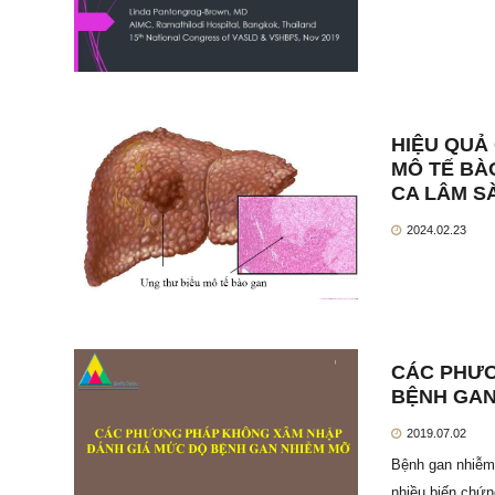
HIỆU QUẢ
MÔ TẾ BÀ
CA LÂM S
2024.02.23
CÁC PHƯƠ
BỆNH GAN
2019.07.02
Bệnh gan nhiễm
nhiều biến chứn