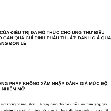
 CỦA ĐIỀU TRỊ ĐA MÔ THỨC CHO UNG THƯ BIỂU
O GAN QUÁ CHỈ ĐỊNH PHẪU THUẬT: ĐÁNH GIÁ QUA
ÀNG ĐƠN LẺ
NG PHÁP KHÔNG XÂM NHẬP ĐÁNH GIÁ MỨC ĐỘ
 NHIỄM MỠ
 mỡ không do rượu (NAFLD) ngày càng phổ biến, diễn tiến thầm lặng, gây
g nghiêm trọng và trở thành mối quan tâm hàng đầu trong lĩnh vực gan mật.