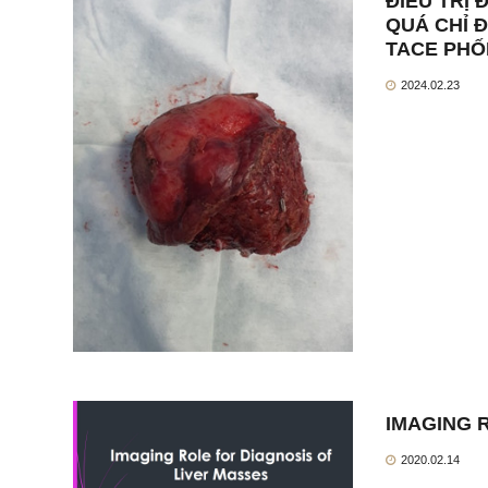
ĐIỀU TRỊ
QUÁ CHỈ 
TACE PHỐ
2024.02.23
IMAGING 
2020.02.14