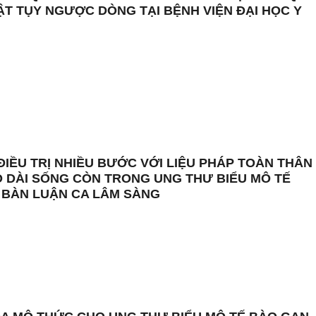
MẬT TỤY NGƯỢC DÒNG TẠI BỆNH VIỆN ĐẠI HỌC Y
ĐIỀU TRỊ NHIỀU BƯỚC VỚI LIỆU PHÁP TOÀN THÂN
 DÀI SỐNG CÒN TRONG UNG THƯ BIỂU MÔ TẾ
 BÀN LUẬN CA LÂM SÀNG