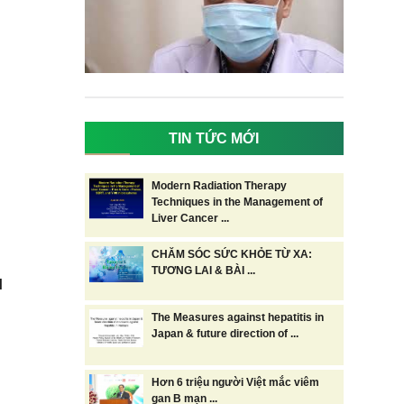
TIN TỨC MỚI
Modern Radiation Therapy
Techniques in the Management of
Liver Cancer ...
CHĂM SÓC SỨC KHỎE TỪ XA:
TƯƠNG LAI & BÀI ...
I
The Measures against hepatitis in
Japan & future direction of ...
Hơn 6 triệu người Việt mắc viêm
gan B mạn ...