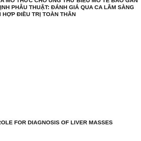
 ĐA MÔ THỨC CHO UNG THƯ BIỂU MÔ TẾ BÀO GAN
ĐỊNH PHẪU THUẬT: ĐÁNH GIÁ QUA CA LÂM SÀNG
I HỢP ĐIỀU TRỊ TOÀN THÂN
ROLE FOR DIAGNOSIS OF LIVER MASSES