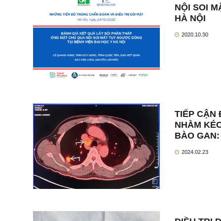
NỘI SOI 
HÀ NỘI
2020.10.30
TIẾP CẬN 
NHẰM KÉO
BÀO GAN:
2024.02.23