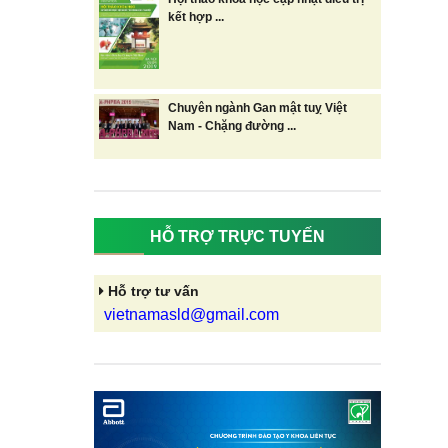
kết hợp ...
Chuyên ngành Gan mật tuỵ Việt
Nam - Chặng đường ...
HỖ TRỢ TRỰC TUYẾN
Hỗ trợ tư vấn
vietnamasld@gmail.com