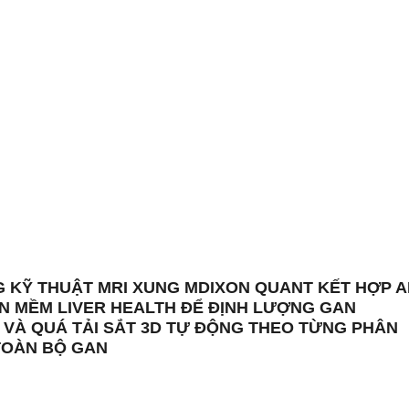
 KỸ THUẬT MRI XUNG MDIXON QUANT KẾT HỢP A
N MỀM LIVER HEALTH ĐỂ ĐỊNH LƯỢNG GAN
 VÀ QUÁ TẢI SẮT 3D TỰ ĐỘNG THEO TỪNG PHÂN
TOÀN BỘ GAN