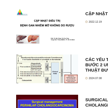
CẬP NHẬT
2022.12.19
CÁC YẾU 
BƯỚC 2 U
THUẬT ĐƯ
2024.07.08
SURGICAL
CHOLANG