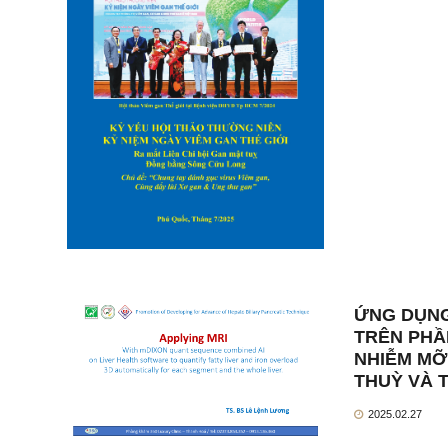
ỨNG DỤNG
TRÊN PHẦ
NHIỄM MỠ
THUỲ VÀ 
2025.02.27