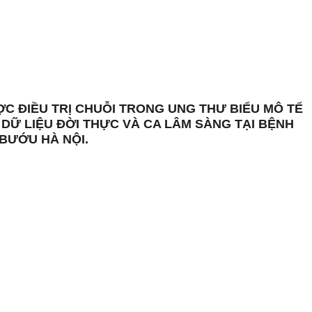
ỢC ĐIỀU TRỊ CHUỖI TRONG UNG THƯ BIỂU MÔ TẾ
 DỮ LIỆU ĐỜI THỰC VÀ CA LÂM SÀNG TẠI BỆNH
 BƯỚU HÀ NỘI.