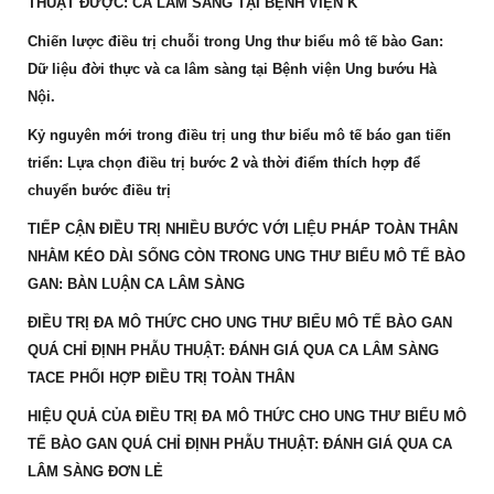
THUẬT ĐƯỢC: CA LÂM SÀNG TẠI BỆNH VIỆN K
Chiến lược điều trị chuỗi trong Ung thư biểu mô tế bào Gan:
Dữ liệu đời thực và ca lâm sàng tại Bệnh viện Ung bướu Hà
Nội.
Kỷ nguyên mới trong điều trị ung thư biểu mô tế báo gan tiến
triển: Lựa chọn điều trị bước 2 và thời điểm thích hợp để
chuyển bước điều trị
TIẾP CẬN ĐIỀU TRỊ NHIỀU BƯỚC VỚI LIỆU PHÁP TOÀN THÂN
NHẰM KÉO DÀI SỐNG CÒN TRONG UNG THƯ BIỂU MÔ TẾ BÀO
GAN: BÀN LUẬN CA LÂM SÀNG
ĐIỀU TRỊ ĐA MÔ THỨC CHO UNG THƯ BIỂU MÔ TẾ BÀO GAN
QUÁ CHỈ ĐỊNH PHẪU THUẬT: ĐÁNH GIÁ QUA CA LÂM SÀNG
TACE PHỐI HỢP ĐIỀU TRỊ TOÀN THÂN
HIỆU QUẢ CỦA ĐIỀU TRỊ ĐA MÔ THỨC CHO UNG THƯ BIỂU MÔ
TẾ BÀO GAN QUÁ CHỈ ĐỊNH PHẪU THUẬT: ĐÁNH GIÁ QUA CA
LÂM SÀNG ĐƠN LẺ