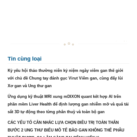
Tin cùng loại
Kỷ yếu hội thảo thường niên kỷ niệm ngày viêm gan thế giới
với chủ đề Chung tay đánh gục Virut Viêm gan, cùng đẩy lùi
Xơ gan và Ung thư gan
Ứng dụng kỹ thuật MRI xung mDIXON quant kết hợp AI trên
phần mềm Liver Health để định lượng gan nhiễm mỡ và quá tải
sắt 3D tự động theo từng phân thuỳ và toàn bộ gan
CÁC YẾU TỐ CÂN NHẮC LỰA CHỌN ĐIỀU TRỊ TOÀN THÂN
BƯỚC 2 UNG THƯ BIỂU MÔ TẾ BÀO GAN KHÔNG THỂ PHẪU