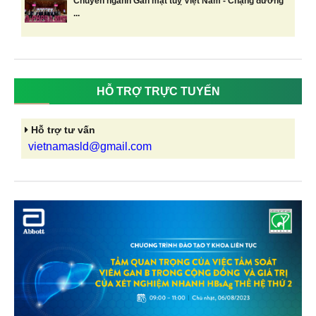
Chuyên ngành Gan mật tuỵ Việt Nam - Chặng đường
...
HỖ TRỢ TRỰC TUYẾN
Hỗ trợ tư vấn
vietnamasld@gmail.com