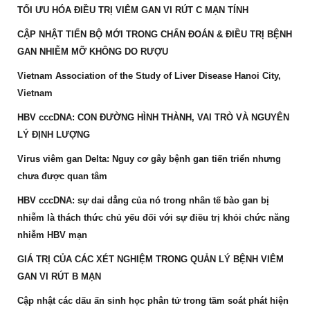
TỐI ƯU HÓA ĐIỀU TRỊ VIÊM GAN VI RÚT C MẠN TÍNH
CẬP NHẬT TIẾN BỘ MỚI TRONG CHẨN ĐOÁN & ĐIỀU TRỊ BỆNH
GAN NHIỄM MỠ KHÔNG DO RƯỢU
Vietnam Association of the Study of Liver Disease Hanoi City,
Vietnam
HBV cccDNA: CON ĐƯỜNG HÌNH THÀNH, VAI TRÒ VÀ NGUYÊN
LÝ ĐỊNH LƯỢNG
Virus viêm gan Delta: Nguy cơ gây bệnh gan tiến triển nhưng
chưa được quan tâm
HBV cccDNA: sự dai dẳng của nó trong nhân tế bào gan bị
nhiễm là thách thức chủ yếu đối với sự điều trị khỏi chức năng
nhiễm HBV mạn
GIÁ TRỊ CỦA CÁC XÉT NGHIỆM TRONG QUẢN LÝ BỆNH VIÊM
GAN VI RÚT B MẠN
Cập nhật các dấu ấn sinh học phân tử trong tầm soát phát hiện