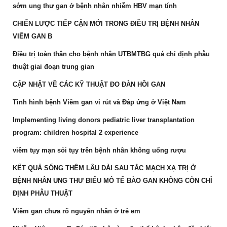
sớm ung thư gan ở bệnh nhân nhiễm HBV mạn tính
CHIẾN LƯỢC TIẾP CẬN MỚI TRONG ĐIỀU TRỊ BỆNH NHÂN
VIÊM GAN B
Điều trị toàn thân cho bệnh nhân UTBMTBG quá chỉ định phẫu
thuật giai đoạn trung gian
CẬP NHẬT VỀ CÁC KỸ THUẬT ĐO ĐÀN HỒI GAN
Tình hình bệnh Viêm gan vi rút và Đáp ứng ở Việt Nam
Implementing living donors pediatric liver transplantation
program: children hospital 2 experience
viêm tụy mạn sỏi tụy trên bệnh nhân không uống rượu
KẾT QUẢ SỐNG THÊM LÂU DÀI SAU TẮC MẠCH XẠ TRỊ Ở
BỆNH NHÂN UNG THƯ BIỂU MÔ TẾ BÀO GAN KHÔNG CÒN CHỈ
ĐỊNH PHẪU THUẬT
Viêm gan chưa rõ nguyên nhân ở trẻ em