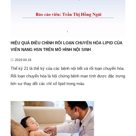
HIỆU QUẢ ĐIỀU CHỈNH RỐI LOẠN CHUYỂN HÓA LIPID CỦA
VIÊN NANG HSN TRÊN MÔ HÌNH NỘI SINH
2019.04.16
Thế kỷ 21 là thế kỷ của các bệnh nội tiết và rối loạn chuyển hóa.
Rối loạn chuyển hóa là hội chứng bệnh mạn tính được đặc trưng
bởi sự thay đổi các chỉ số lipid trong máu.