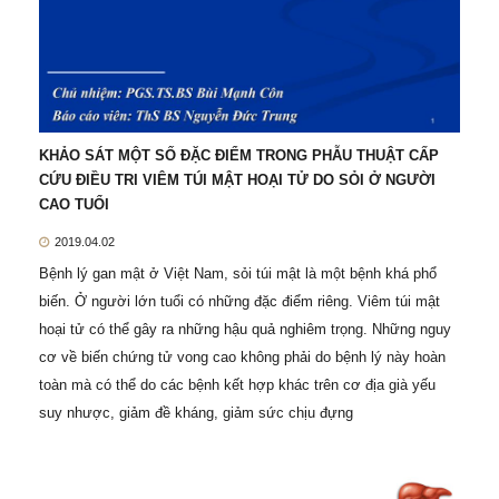
KHẢO SÁT MỘT SỐ ĐẶC ĐIỂM TRONG PHẪU THUẬT CẤP
CỨU ĐIỀU TRI VIÊM TÚI MẬT HOẠI TỬ DO SỎI Ở NGƯỜI
CAO TUỔI
2019.04.02
Bệnh lý gan mật ở Việt Nam, sỏi túi mật là một bệnh khá phổ
biến. Ở người lớn tuổi có những đặc điểm riêng. Viêm túi mật
hoại tử có thể gây ra những hậu quả nghiêm trọng. Những nguy
cơ về biến chứng tử vong cao không phải do bệnh lý này hoàn
toàn mà có thể do các bệnh kết hợp khác trên cơ địa già yếu
suy nhược, giảm đề kháng, giảm sức chịu đựng