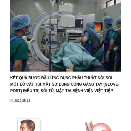
KẾT QUẢ BƯỚC ĐẦU ỨNG DỤNG PHẪU THUẬT NỘI SOI
MỘT LỖ CẮT TÚI MẬT SỬ DỤNG CỔNG GĂNG TAY (GLOVE-
PORT) ĐIỀU TRỊ SỎI TÚI MẬT TẠI BỆNH VIỆN VIỆT TIỆP
2019.05.13