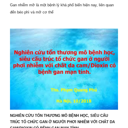
Gan nhiễm mỡ là một bệnh lý khá phổ biến hiện nay, liên quan
đến béo phì và mỡ cơ thể
NGHIÊN CỨU TỔN THƯƠNG MÔ BỆNH HỌC, SIÊU CẤU
TRÚC TỔ CHỨC GAN Ở NGƯỜI PHƠI NHIỄM VỚI CHẤT DA