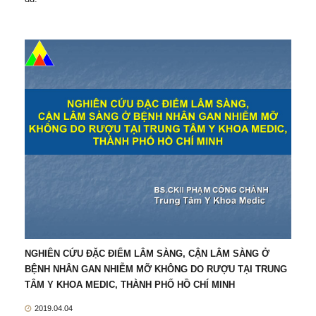
NGHIÊN CỨU ĐẶC ĐIỂM LÂM SÀNG, CẬN LÂM SÀNG Ở
BỆNH NHÂN GAN NHIỄM MỠ KHÔNG DO RƯỢU TẠI TRUNG
TÂM Y KHOA MEDIC, THÀNH PHỐ HỒ CHÍ MINH
2019.04.04