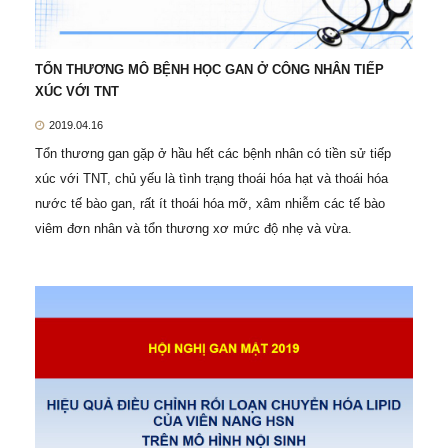
TỔN THƯƠNG MÔ BỆNH HỌC GAN Ở CÔNG NHÂN TIẾP
XÚC VỚI TNT
2019.04.16
Tổn thương gan gặp ở hầu hết các bệnh nhân có tiền sử tiếp
xúc với TNT, chủ yếu là tình trạng thoái hóa hạt và thoái hóa
nước tế bào gan, rất ít thoái hóa mỡ, xâm nhiễm các tế bào
viêm đơn nhân và tổn thương xơ mức độ nhẹ và vừa.