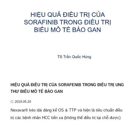
HIỆU QUẢ ĐIỀU TRỊ CỦA SORAFENIB TRONG ĐIỀU TRỊ UNG
THƯ BIỂU MÔ TẾ BÀO GAN
2019.05.20
Nexavar® kéo dài đáng kể OS & TTP và hiện là tiêu chuẩn điều
trị các bệnh nhân HCC tiến xa (không thể điều trị tại chỗ được)