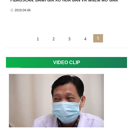
FIBROSCAN: ĐÁNH GIÁ XƠ HÓA GAN VÀ NHIỄM MỠ GAN
2019.04.06
5
1
2
3
4
VIDEO CLIP