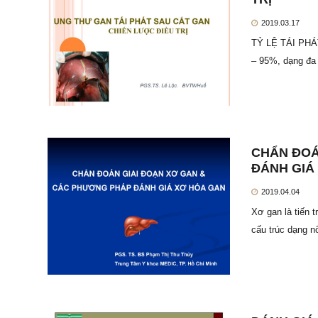
2019.03.17
TỶ LỆ TÁI PHÁT
– 95%, dạng đa
CHẨN ĐOÁ
ĐÁNH GIÁ
2019.04.04
Xơ gan là tiến 
cấu trúc dạng n