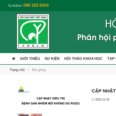
090 325 8204
Hotline:
GIỚI THIỆU
SỰ KIỆN
HỘI THẢO KHOA HỌC
TẠP 
Trang chủ
Bài giảng
CẬP NHẬT
2022.12.19