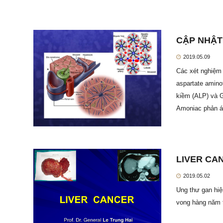
CẬP NHẬT
2019.05.09
Các xét nghiệm 
aspartate amino
kiềm (ALP) và G
Amoniac phản án
LIVER CA
2019.05.02
Ung thư gan hiệ
vong hàng năm 