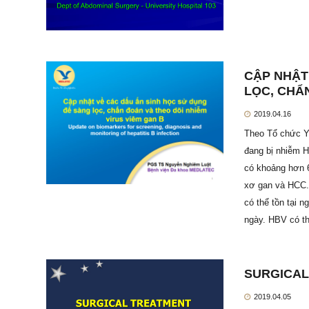
CẬP NHẬT
LỌC, CHẨ
2019.04.16
Theo Tổ chức Y 
đang bị nhiễm H
có khoảng hơn 
xơ gan và HCC.
có thể tồn tại 
ngày. HBV có th
SURGICAL
2019.04.05