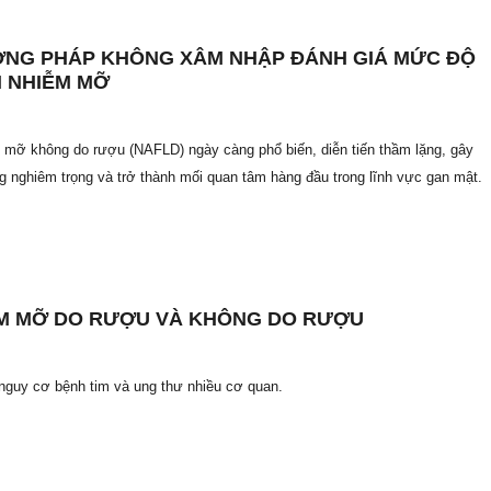
NG PHÁP KHÔNG XÂM NHẬP ĐÁNH GIÁ MỨC ĐỘ
 NHIỄM MỠ
 mỡ không do rượu (NAFLD) ngày càng phổ biến, diễn tiến thầm lặng, gây
g nghiêm trọng và trở thành mối quan tâm hàng đầu trong lĩnh vực gan mật.
M MỠ DO RƯỢU VÀ KHÔNG DO RƯỢU
nguy cơ bệnh tim và ung thư nhiều cơ quan.