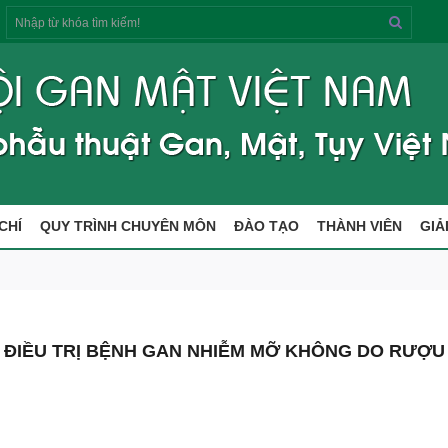
Tìm
kiếm
CHÍ
QUY TRÌNH CHUYÊN MÔN
ĐÀO TẠO
THÀNH VIÊN
GIẢ
 ĐIỀU TRỊ BỆNH GAN NHIỄM MỠ KHÔNG DO RƯỢU