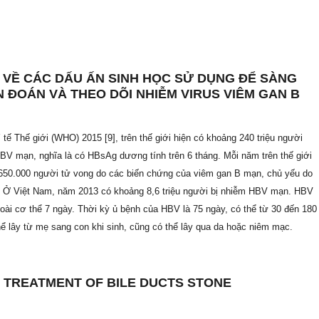
 VỀ CÁC DẤU ẤN SINH HỌC SỬ DỤNG ĐỂ SÀNG
N ĐOÁN VÀ THEO DÕI NHIỄM VIRUS VIÊM GAN B
tế Thế giới (WHO) 2015 [9], trên thế giới hiện có khoảng 240 triệu người
BV mạn, nghĩa là có HBsAg dương tính trên 6 tháng. Mỗi năm trên thế giới
650.000 người tử vong do các biến chứng của viêm gan B mạn, chủ yếu do
 Ở Việt Nam, năm 2013 có khoảng 8,6 triệu người bị nhiễm HBV mạn. HBV
ngoài cơ thể 7 ngày. Thời kỳ ủ bệnh của HBV là 75 ngày, có thể từ 30 đến 180
ể lây từ mẹ sang con khi sinh, cũng có thể lây qua da hoặc niêm mạc.
 TREATMENT OF BILE DUCTS STONE