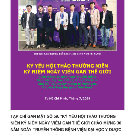
TẠP CHÍ GAN MẬT SỐ 59: "KỶ YẾU HỘI THẢO THƯỜNG
NIÊN KỶ NIỆM NGÀY VIÊM GAN THẾ GIỚI CHÀO MỪNG 30
NĂM NGÀY TRUYỀN THỐNG BỆNH VIỆN ĐẠI HỌC Y DƯỢC