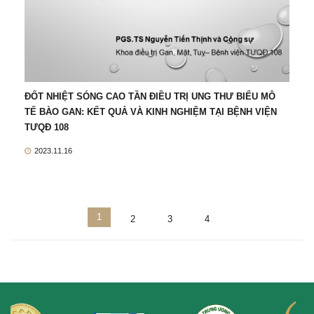
ĐỐT NHIỆT SÓNG CAO TẦN ĐIỀU TRỊ UNG THƯ BIỂU MÔ
TẾ BÀO GAN: KẾT QUẢ VÀ KINH NGHIỆM TẠI BỆNH VIỆN
TƯQĐ 108
2023.11.16
1
2
3
4