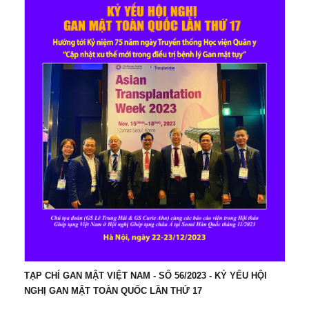
TẠP CHÍ GAN MẬT VIỆT NAM - SỐ 56/2023 - KỶ YẾU HỘI
NGHỊ GAN MẬT TOÀN QUỐC LẦN THỨ 17