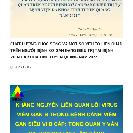
CHẤT LƯỢNG CUỘC SỐNG VÀ MỘT SỐ YẾU TỐ LIÊN QUAN
TRÊN NGƯỜI BỆNH XƠ GAN ĐANG ĐIỀU TRỊ TẠI BỆNH
VIỆN ĐA KHOA TỈNH TUYÊN QUANG NĂM 2022
2023.12.05