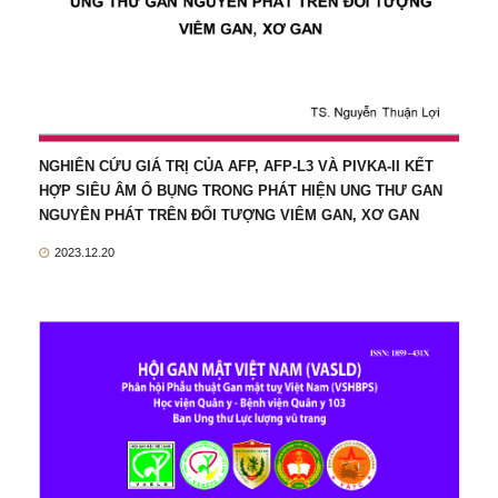
NGHIÊN CỨU GIÁ TRỊ CỦA AFP, AFP-L3 VÀ PIVKA-II KẾT
HỢP SIÊU ÂM Ổ BỤNG TRONG PHÁT HIỆN UNG THƯ GAN
NGUYÊN PHÁT TRÊN ĐỐI TƯỢNG VIÊM GAN, XƠ GAN
2023.12.20