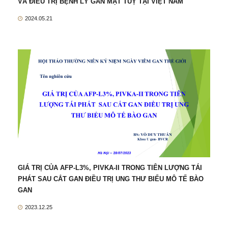
VÀ ĐIỀU TRỊ BỆNH LÝ GAN MẬT TUỴ TẠI VIỆT NAM"
2024.05.21
GIÁ TRỊ CỦA AFP-L3%, PIVKA-II TRONG TIÊN LƯỢNG TÁI
PHÁT SAU CẮT GAN ĐIỀU TRỊ UNG THƯ BIỂU MÔ TẾ BÀO
GAN
2023.12.25