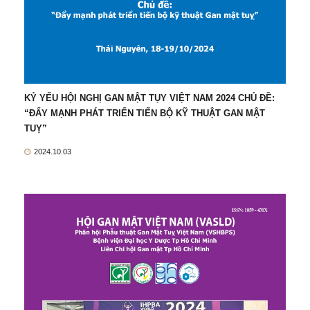
KỶ YẾU HỘI NGHỊ GAN MẬT TỤY VIỆT NAM 2024 CHỦ ĐỀ:
“ĐẨY MẠNH PHÁT TRIỂN TIẾN BỘ KỸ THUẬT GAN MẬT
TUỴ”
2024.10.03