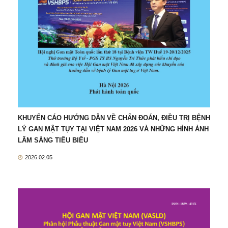
KHUYẾN CÁO HƯỚNG DẪN VỀ CHẨN ĐOÁN, ĐIỀU TRỊ BỆNH
LÝ GAN MẬT TỤY TẠI VIỆT NAM 2026 VÀ NHỮNG HÌNH ẢNH
LÂM SÀNG TIÊU BIỂU
2026.02.05