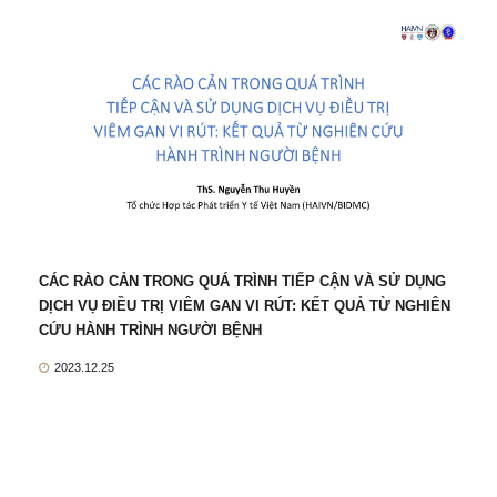
CÁC RÀO CẢN TRONG QUÁ TRÌNH TIẾP CẬN VÀ SỬ DỤNG
DỊCH VỤ ĐIỀU TRỊ VIÊM GAN VI RÚT: KẾT QUẢ TỪ NGHIÊN
CỨU HÀNH TRÌNH NGƯỜI BỆNH
2023.12.25