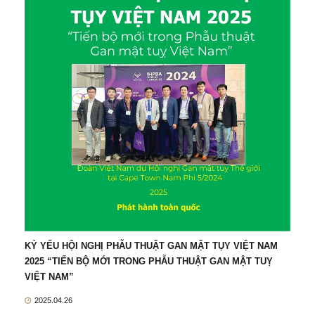
KỶ YẾU HỘI NGHỊ PHẪU THUẬT GAN MẬT TỤY VIỆT NAM
2025 “TIẾN BỘ MỚI TRONG PHẪU THUẬT GAN MẬT TUỴ
VIỆT NAM”
2025.04.26