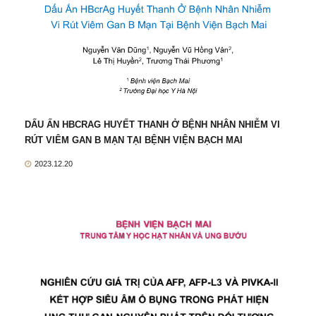
DẤU ẤN HBCRAG HUYẾT THANH Ở BỆNH NHÂN NHIỄM VI
RÚT VIÊM GAN B MẠN TẠI BỆNH VIỆN BẠCH MAI
2023.12.20