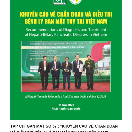
TẠP CHÍ GAN MẬT SỐ 57 : "KHUYẾN CÁO VỀ CHẨN ĐOÁN