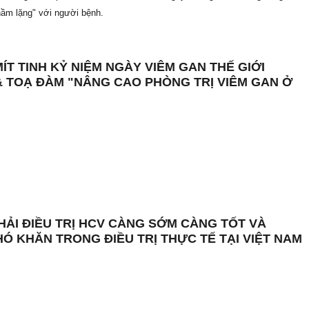
thầm lặng" với người bệnh.
ÍT TINH KỶ NIỆM NGÀY VIÊM GAN THẾ GIỚI
 & TOẠ ĐÀM "NÂNG CAO PHÒNG TRỊ VIÊM GAN Ở
"
PHẢI ĐIỀU TRỊ HCV CÀNG SỚM CÀNG TỐT VÀ
Ó KHĂN TRONG ĐIỀU TRỊ THỰC TẾ TẠI VIỆT NAM