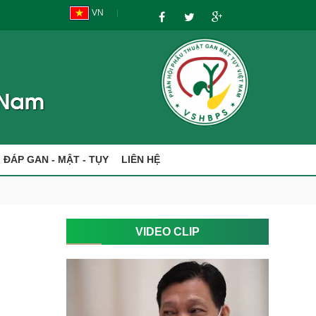
VN
I ĐÁP GAN - MẬT - TỤY
LIÊN HỆ
VIDEO CLIP