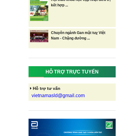
kết hợp ...
Chuyên ngành Gan mật tuỵ Việt
Nam - Chặng đường ...
HỖ TRỢ TRỰC TUYẾN
Hỗ trợ tư vấn
vietnamasld@gmail.com