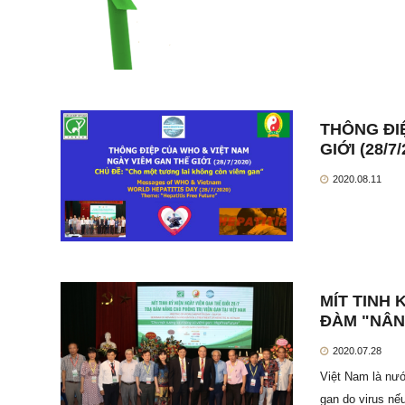
THÔNG ĐI
GIỚI (28/7/
2020.08.11
MÍT TINH 
ĐÀM "NÂN
2020.07.28
Việt Nam là nướ
gan do virus nế