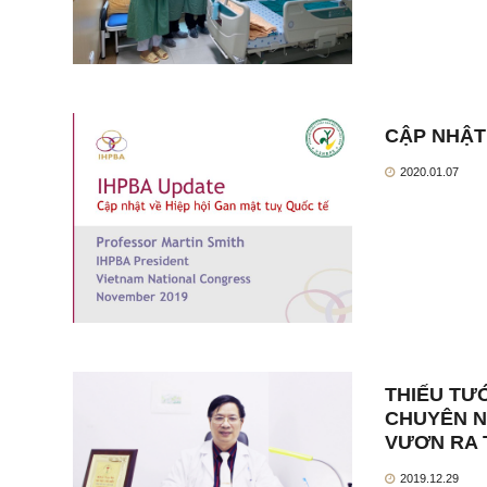
CẬP NHẬT
2020.01.07
THIẾU TƯ
CHUYÊN N
VƯƠN RA 
2019.12.29