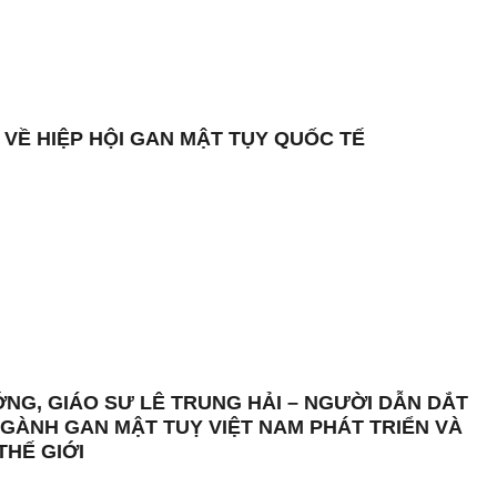
 VỀ HIỆP HỘI GAN MẬT TỤY QUỐC TẾ
ỚNG, GIÁO SƯ LÊ TRUNG HẢI – NGƯỜI DẪN DẮT
GÀNH GAN MẬT TUỴ VIỆT NAM PHÁT TRIỂN VÀ
THẾ GIỚI