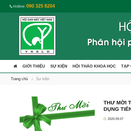
090 325 8204
Hotline:
GIỚI THIỆU
SỰ KIỆN
HỘI THẢO KHOA HỌC
TẠP 
Trang chủ
Sự kiện
THƯ MỜI 
DỤNG TIẾ
2020.09.07