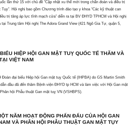
ốc lần thứ 15 với chủ đề “Cập nhật xu thế mới trong chẩn đoán và điều trị
 Tụy”. Hội nghị bao gồm Chương trình đào tạo y khoa “Các kỹ thuật can
điều trị tăng áp lực tĩnh mạch cửa” diễn ra tại BV ĐHYD TPHCM và Hội nghị
a tại Trung tâm Hội nghị The Adora Grand View (421 Ngô Gia Tự, quận 5,
 BIỂU HIỆP HỘI GAN MẬT TUỴ QUỐC TẾ THĂM VÀ
TẠI VIỆT NAM
 Đoàn đại biểu Hiệp hội Gan mật tuỵ Quốc tế (IHPBA) do GS Martin Smith
 dẫn đầu đã đến thăm Bệnh viện ĐHYD tp HCM và làm việc với Hội Gan mật
Phân hội Phẫu thuật Gan mật tuỵ VN (VSHBPS).
 MỘT NĂM HOẠT ĐỘNG PHẤN ĐẤU CỦA HỘI GAN
 NAM VÀ PHÂN HỘI PHẪU THUẬT GAN MẬT TỤY