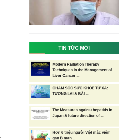
TIN TỨC MỚI
Modern Radiation Therapy
Techniques in the Management of
Liver Cancer ...
CHĂM SÓC SỨC KHỎE TỪ XA:
TƯƠNG LAI & BÀI ...
The Measures against hepatitis in
Japan & future direction of ...
Hơn 6 triệu người Việt mắc viêm
c
gan B mạn ...