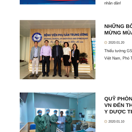
nhân dân!
NHỮNG BÔ
MỪNG MÙA
2020.01.20
Thiếu tướng GS
Việt Nam, Phó T
QUỸ PHÒN
VN ĐẾN T
Y DƯỢC 
2020.01.10