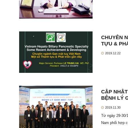
CHUYÊN N
TỰU & PH
2019.12.22
CẬP NHẬT
BỆNH LÝ 
2019.11.30
Từ ngày 29-30/1
Nam phối hợp 