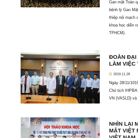
Gan mật Toàn qu
bệnh lý Gan Mật
thiệp nội mạch 
khoa học diễn r
TPHCM).
ĐOÀN ĐẠI
LÀM VIỆC 
2019.11.28
Ngày 28/11/1019
Chủ tịch IHPBA
VN (VASLD) và 
NHÌN LẠI
MẬT VIỆT
VIỆT NAM