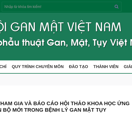
Tìm
kiếm
CHÍ
QUY TRÌNH CHUYÊN MÔN
ĐÀO TẠO
THÀNH VIÊN
GIẢ
THAM GIA VÀ BÁO CÁO HỘI THẢO KHOA HỌC ỨNG
N BỘ MỚI TRONG BỆNH LÝ GAN MẬT TỤY