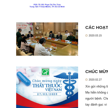
CÁC HOẠT
2020.03.15
CHÚC MỪN
2020.02.27
Xin gửi những l
Mẹ hiền không q
người bệnh. Ch
tay đánh gục vi