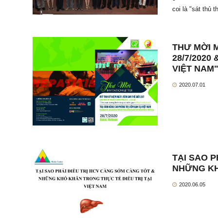
coi là "sát thủ 
THƯ MỜI M
28/7/2020
VIỆT NAM
2020.07.01
TẠI SAO 
NHỮNG KH
2020.06.05