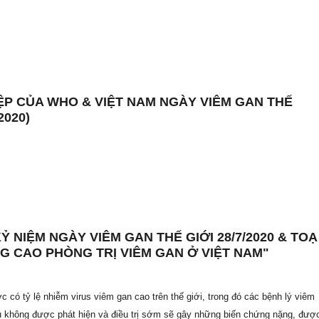
ỆP CỦA WHO & VIỆT NAM NGÀY VIÊM GAN THẾ
2020)
KỶ NIỆM NGÀY VIÊM GAN THẾ GIỚI 28/7/2020 & TOẠ
G CAO PHÒNG TRỊ VIÊM GAN Ở VIỆT NAM"
c có tỷ lệ nhiễm virus viêm gan cao trên thế giới, trong đó các bệnh lý viêm
u không được phát hiện và điều trị sớm sẽ gây những biến chứng nặng, đượ