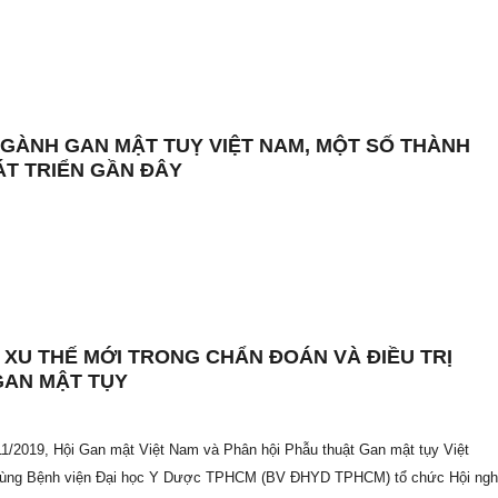
GÀNH GAN MẬT TUỴ VIỆT NAM, MỘT SỐ THÀNH
ÁT TRIỂN GẦN ĐÂY
 XU THẾ MỚI TRONG CHẨN ĐOÁN VÀ ĐIỀU TRỊ
GAN MẬT TỤY
1/2019, Hội Gan mật Việt Nam và Phân hội Phẫu thuật Gan mật tụy Việt
cùng Bệnh viện Đại học Y Dược TPHCM (BV ĐHYD TPHCM) tổ chức Hội ngh