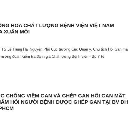
NG HOA CHẤT LƯỢNG BỆNH VIỆN VIỆT NAM
 XUÂN MỚI
 TS Lê Trung Hải Nguyên Phó Cục trưởng Cục Quân y, Chủ tịch Hội Gan mậ
rưởng đoàn Kiểm tra đánh giá Chất lượng Bệnh viện - Bộ Y tế
G CHỐNG VIÊM GAN VÀ GHÉP GAN HỘI GAN MẬT
HĂM HỎI NGƯỜI BỆNH ĐƯỢC GHÉP GAN TẠI BV Đ
TPHCM