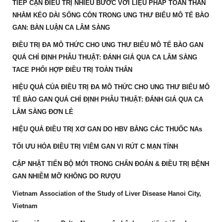
TIẾP CẬN ĐIỀU TRỊ NHIỀU BƯỚC VỚI LIỆU PHÁP TOÀN THÂN
NHẰM KÉO DÀI SỐNG CÒN TRONG UNG THƯ BIỂU MÔ TẾ BÀO
GAN: BÀN LUẬN CA LÂM SÀNG
ĐIỀU TRỊ ĐA MÔ THỨC CHO UNG THƯ BIỂU MÔ TẾ BÀO GAN
QUÁ CHỈ ĐỊNH PHẪU THUẬT: ĐÁNH GIÁ QUA CA LÂM SÀNG
TACE PHỐI HỢP ĐIỀU TRỊ TOÀN THÂN
HIỆU QUẢ CỦA ĐIỀU TRỊ ĐA MÔ THỨC CHO UNG THƯ BIỂU MÔ
TẾ BÀO GAN QUÁ CHỈ ĐỊNH PHẪU THUẬT: ĐÁNH GIÁ QUA CA
LÂM SÀNG ĐƠN LẺ
HIỆU QUẢ ĐIỀU TRỊ XƠ GAN DO HBV BẰNG CÁC THUỐC NAs
TỐI ƯU HÓA ĐIỀU TRỊ VIÊM GAN VI RÚT C MẠN TÍNH
CẬP NHẬT TIẾN BỘ MỚI TRONG CHẨN ĐOÁN & ĐIỀU TRỊ BỆNH
GAN NHIỄM MỠ KHÔNG DO RƯỢU
Vietnam Association of the Study of Liver Disease Hanoi City,
Vietnam