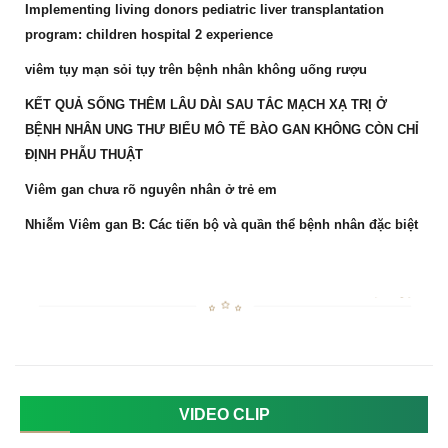
Implementing living donors pediatric liver transplantation
program: children hospital 2 experience
viêm tụy mạn sỏi tụy trên bệnh nhân không uống rượu
KẾT QUẢ SỐNG THÊM LÂU DÀI SAU TẮC MẠCH XẠ TRỊ Ở
BỆNH NHÂN UNG THƯ BIỂU MÔ TẾ BÀO GAN KHÔNG CÒN CHỈ
ĐỊNH PHẪU THUẬT
Viêm gan chưa rõ nguyên nhân ở trẻ em
Nhiễm Viêm gan B: Các tiến bộ và quần thể bệnh nhân đặc biệt
VIDEO CLIP