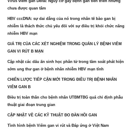
Virus viêm gan Delta: Nguy cơ gây bệnh gan tiến triển nhưng
chưa được quan tâm
HBV cccDNA: sự dai dẳng của nó trong nhân tế bào gan bị
nhiễm là thách thức chủ yếu đối với sự điều trị khỏi chức năng
nhiễm HBV mạn
GIÁ TRỊ CỦA CÁC XÉT NGHIỆM TRONG QUẢN LÝ BỆNH VIÊM
GAN VI RÚT B MẠN
Cập nhật các dấu ấn sinh học phân tử trong tầm soát phát hiện
sớm ung thư gan ở bệnh nhân nhiễm HBV mạn tính
CHIẾN LƯỢC TIẾP CẬN MỚI TRONG ĐIỀU TRỊ BỆNH NHÂN
VIÊM GAN B
Điều trị toàn thân cho bệnh nhân UTBMTBG quá chỉ định phẫu
thuật giai đoạn trung gian
CẬP NHẬT VỀ CÁC KỸ THUẬT ĐO ĐÀN HỒI GAN
Tình hình bệnh Viêm gan vi rút và Đáp ứng ở Việt Nam