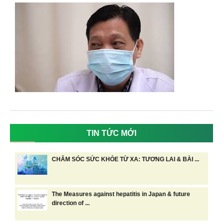
TIN TỨC MỚI
CHĂM SÓC SỨC KHỎE TỪ XA: TƯƠNG LAI & BÀI ...
The Measures against hepatitis in Japan & future
direction of ...