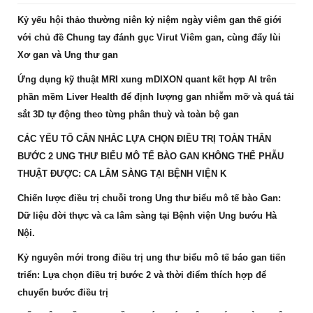
Kỷ yếu hội thảo thường niên kỷ niệm ngày viêm gan thế giới
với chủ đề Chung tay đánh gục Virut Viêm gan, cùng đẩy lùi
Xơ gan và Ung thư gan
Ứng dụng kỹ thuật MRI xung mDIXON quant kết hợp AI trên
phần mềm Liver Health để định lượng gan nhiễm mỡ và quá tải
sắt 3D tự động theo từng phân thuỳ và toàn bộ gan
CÁC YẾU TỐ CÂN NHẮC LỰA CHỌN ĐIỀU TRỊ TOÀN THÂN
BƯỚC 2 UNG THƯ BIỂU MÔ TẾ BÀO GAN KHÔNG THỂ PHẪU
THUẬT ĐƯỢC: CA LÂM SÀNG TẠI BỆNH VIỆN K
Chiến lược điều trị chuỗi trong Ung thư biểu mô tế bào Gan:
Dữ liệu đời thực và ca lâm sàng tại Bệnh viện Ung bướu Hà
Nội.
Kỷ nguyên mới trong điều trị ung thư biểu mô tế báo gan tiến
triển: Lựa chọn điều trị bước 2 và thời điểm thích hợp để
chuyển bước điều trị