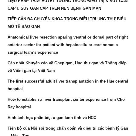
LIỆU PHÁP THAY HUYẾT TƯƠNG TRONG ĐIỀU TRỊ & SUY GAN
CẤP  SUY GAN CẤP TRÊN NỀN BỆNH GAN MẠN
TIẾP CẬN ĐA CHUYÊN KHOA TRONG ĐIỀU TRỊ UNG THƯ BIỂU
MÔ TẾ BÀO GAN
Anatomical liver resection sparing ventral or dorsal part of right
anterior sector for patient with hepatocellular carcinoma: a
surgical team’s experience
Cập nhật Khuyến cáo về Ghép gan, Ung thư gan và Thông điệp
về Viêm gan tại Việt Nam
The first successful adult liver transplantation in the Hue central
hospital
How to establish a liver transplant center experience from Cho
Ray hospital
Hình ảnh học phân biệt u gan lành tính và HCC
Tiến bộ của Nội soi trong chẩn đoán và điều trị các bệnh lý Gan
– Mật – Tụy