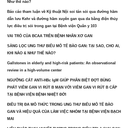
Như thế nào?
Báo cáo tham luận về Kỹ thuật Nội soi tán sỏi qua đường hầm
dẫn lưu Kehr và đường hầm xuyên gan qua da bằng điện thủy
lực điều trị sỏi trong gan tại Bệnh viện Quân y 103
VAI TRÒ CỦA BCAA TRÊN BỆNH NHÂN XƠ GAN
SÀNG LỌC UNG THƯ BIỂU MÔ TẾ BÀO GAN: TẠI SAO, CHO AI,
KHI NÀO & NHƯ THẾ NÀO?
Gallstones in elderly and high-risk patients: An observational
review in a high-volume center
NGƯỠNG CẮT ANTI-HBc IgM GIÚP PHÂN BIỆT ĐỢT BÙNG
PHÁT VIÊM GAN VI RÚT B MẠN VỚI VIÊM GAN VI RÚT B CẤP
TẠI BỆNH VIỆN BỆNH NHIỆT ĐỚI
ĐIỀU TRỊ ĐA MÔ THỨC TRONG UNG THƯ BIỂU MÔ TẾ BÀO
GAN VÀ HIỆU QUẢ CỦA LÀM VIỆC NHÓM TẠI BỆNH VIỆN BẠCH
MAI