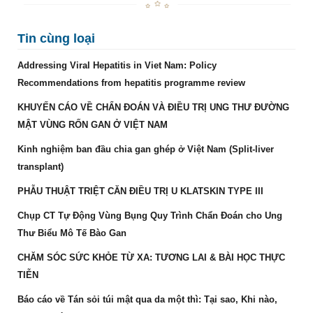
Tin cùng loại
Addressing Viral Hepatitis in Viet Nam: Policy
Recommendations from hepatitis programme review
KHUYẾN CÁO VỀ CHẨN ĐOÁN VÀ ĐIỀU TRỊ UNG THƯ ĐƯỜNG
MẬT VÙNG RỐN GAN Ở VIỆT NAM
Kinh nghiệm ban đầu chia gan ghép ở Việt Nam (Split-liver
transplant)
PHẪU THUẬT TRIỆT CĂN ĐIỀU TRỊ U KLATSKIN TYPE III
Chụp CT Tự Động Vùng Bụng Quy Trình Chẩn Đoán cho Ung
Thư Biểu Mô Tế Bào Gan
CHĂM SÓC SỨC KHỎE TỪ XA: TƯƠNG LAI & BÀI HỌC THỰC
TIỄN
Báo cáo về Tán sỏi túi mật qua da một thì: Tại sao, Khi nào,