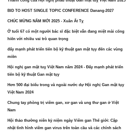
Thành công của Hội nghị phẫu thuật Gan mật tuỵ Việt Nam 2025
BID TO HOST SINGLE TOPIC CONFERENCE Danang-2027
CHÚC MỪNG NĂM MỚI 2025 - Xuân Ất Tỵ
Ở tuổi 67 có một người bác sĩ đặc biệt vẫn đang miệt mài cống
hiến với nhiều vai trò quan trọng
đẩy mạnh phát triển tiến bộ kỹ thuật gan mật tụy đến các vùng
miền
Hội nghị gan mật tuỵ Việt Nam năm 2024 - Đẩy mạnh phát triển
tiến bộ kỹ thuật Gan mật tụy
Hơn 500 đại biểu trong và ngoài nước dự Hội nghị Gan mật tụy
Việt Nam 2024
Chung tay phòng trị viêm gan, xơ gan và ung thư gan ở Việt
Nam
Hội thảo thường niên kỷ niệm ngày Viêm gan Thế giới: Cập
nhật tình hình viêm gan virus trên toàn cầu và các chính sách