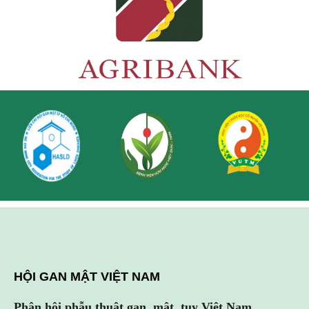
HỘI GAN MẬT VIỆT NAM
Phân hội phẫu thuật gan, mật, tụy Việt Nam