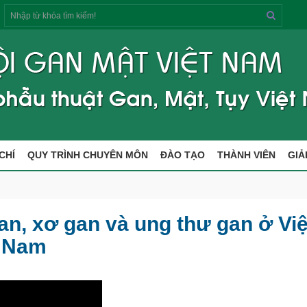
Tìm
kiếm
CHÍ
QUY TRÌNH CHUYÊN MÔN
ĐÀO TẠO
THÀNH VIÊN
GIẢ
an, xơ gan và ung thư gan ở Việ
Nam