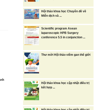
Hội thảo khoa học Chuyên đề về
Miễn dịch và ...
Scientific program Asean
laparoscopic HPB Surgery
conference 5.5 in conjunction ...
Thư mời Hội thảo viêm gan thế giới
ảnh
Hội thảo khoa học cập nhật điều trị
kết hợp ...
Hội thảo khoa học cập nhật điều trị