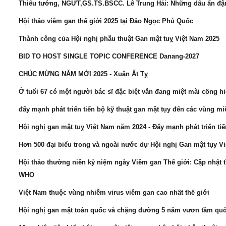
Thiếu tướng, NGƯT,GS.TS.BSCC. Lê Trung Hải: Những dấu ấn đậ
Hội thảo viêm gan thế giới 2025 tại Đảo Ngọc Phú Quốc
Thành công của Hội nghị phẫu thuật Gan mật tuỵ Việt Nam 2025
BID TO HOST SINGLE TOPIC CONFERENCE Danang-2027
CHÚC MỪNG NĂM MỚI 2025 - Xuân Ất Tỵ
Ở tuổi 67 có một người bác sĩ đặc biệt vẫn đang miệt mài cống hi
đẩy mạnh phát triển tiến bộ kỹ thuật gan mật tụy đến các vùng mi
Hội nghị gan mật tuỵ Việt Nam năm 2024 - Đẩy mạnh phát triển tiế
Hơn 500 đại biểu trong và ngoài nước dự Hội nghị Gan mật tụy V
Hội thảo thường niên kỷ niệm ngày Viêm gan Thế giới: Cập nhật t
WHO
Việt Nam thuộc vùng nhiễm virus viêm gan cao nhất thế giới
Hội nghị gan mật toàn quốc và chặng đường 5 năm vươn tầm quố