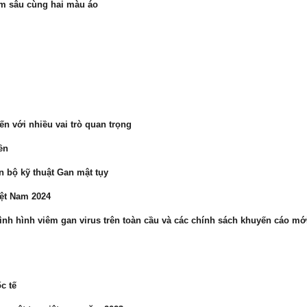
m sâu cùng hai màu áo
ến với nhiều vai trò quan trọng
ền
n bộ kỹ thuật Gan mật tụy
iệt Nam 2024
ình hình viêm gan virus trên toàn cầu và các chính sách khuyến cáo mớ
c tế