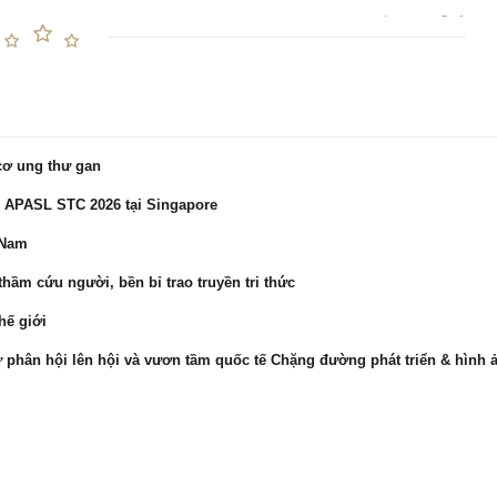
cơ ung thư gan
ề APASL STC 2026 tại Singapore
 Nam
hầm cứu người, bền bỉ trao truyền tri thức
hế giới
ừ phân hội lên hội và vươn tầm quốc tế Chặng đường phát triển & hình 