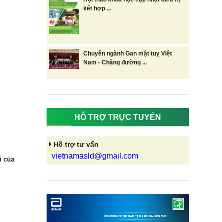
kết hợp ...
Chuyên ngành Gan mật tuỵ Việt
Nam - Chặng đường ...
HỖ TRỢ TRỰC TUYẾN
Hỗ trợ tư vấn
vietnamasld@gmail.com
i của