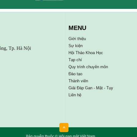
MENU
Giới thiệu
Sự kiện
ông, Tp. Hà Nội
Hội Thảo Khoa Học
Tạp chí
Quy trình chuyên môn
Đào tạo
Thành viên
Giải Đáp Gan - Mật - Tụy
Liên hệ
Bản quyền thuộc © Hội gan mật Việt Nam