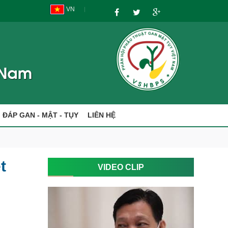
VN
I ĐÁP GAN - MẬT - TỤY
LIÊN HỆ
t
VIDEO CLIP