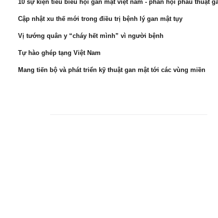
10 sự kiện tiêu biểu hội gan mật việt nam - phân hội phẫu thuật 
Cập nhật xu thế mới trong điều trị bệnh lý gan mật tụy
Vị tướng quân y “cháy hết mình” vì người bệnh
Tự hào ghép tạng Việt Nam
Mang tiến bộ và phát triển kỹ thuật gan mật tới các vùng miền