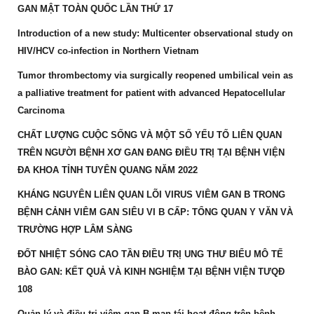
GAN MẬT TOÀN QUỐC LẦN THỨ 17
Introduction of a new study: Multicenter observational study on
HIV/HCV co-infection in Northern Vietnam
Tumor thrombectomy via surgically reopened umbilical vein as
a palliative treatment for patient with advanced Hepatocellular
Carcinoma
CHẤT LƯỢNG CUỘC SỐNG VÀ MỘT SỐ YẾU TỐ LIÊN QUAN
TRÊN NGƯỜI BỆNH XƠ GAN ĐANG ĐIỀU TRỊ TẠI BỆNH VIỆN
ĐA KHOA TỈNH TUYÊN QUANG NĂM 2022
KHÁNG NGUYÊN LIÊN QUAN LÕI VIRUS VIÊM GAN B TRONG
BỆNH CẢNH VIÊM GAN SIÊU VI B CẤP: TỔNG QUAN Y VĂN VÀ
TRƯỜNG HỢP LÂM SÀNG
ĐỐT NHIỆT SÓNG CAO TẦN ĐIỀU TRỊ UNG THƯ BIỂU MÔ TẾ
BÀO GAN: KẾT QUẢ VÀ KINH NGHIỆM TẠI BỆNH VIỆN TƯQĐ
108
Quản lý và điều trị viêm gan B mạn tái hoạt động trên bệnh