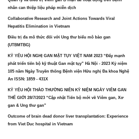
nhân can thiệp liệu pháp miễn dịch
Collaborative Research and Joint Actions Towards Viral
Hepatitis Elimination in Vietnam
Điều trị đa mô thức đối với Ung thư biểu mô bào gan
(UTBMTBG)
KỶ YẾU HỘI NGHỊ GAN MẬT TỤY VIỆT NAM 2023 “Đẩy mạnh
phát triển tiến bộ kỹ thuật Gan mật tụy” Hà Nội - 2023 Kỷ niệm
105 năm Ngày Truyền thống Bệnh viện Hữu nghị Đa khoa Nghệ
An ISSN: 1859 - 431X
KỶ YẾU HỘI THẢO THƯỜNG NIÊN KỶ NIỆM NGÀY VIÊM GAN
THẾ GIỚI 28/7/2023 “Cập nhật Tiến bộ mới về Viêm gan, Xơ
gan & Ung thư gan”
Outcome of brain dead donor liver transplantation: Experience
from Viet Duc hospital in Vietnam