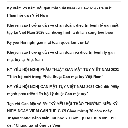
Kỷ niệm 25 năm hội gan mật Việt Nam (2001-2026) - Ra mắt
Phân hội gan Việt Nam
Khuyến cáo hướng dẫn về chẩn đoán, điều trị bệnh lý gan mật
tụy tại Việt Nam 2026 và những hình ảnh lâm sàng tiêu biểu
Kỷ yếu Hội nghị gan mật toàn quốc lần thứ 18
Khuyến cáo hướng dẫn về chẩn đoán và điều trị bệnh lý gan
mật tuỵ tại Việt Nam
KỶ YẾU HỘI NGHỊ PHẪU THUẬT GAN MẬT TỤY VIỆT NAM 2025
“Tiến bộ mới trong Phẫu thuật Gan mật tuỵ Việt Nam”
KỶ YẾU HỘI NGHỊ GAN MẬT TỤY VIỆT NAM 2024 Chủ đề: “Đẩy
mạnh phát triển tiến bộ kỹ thuật Gan mật tuỵ”
Tạp chí Gan Mật số 59: "KỶ YẾU HỘI THẢO THƯỜNG NIÊN KỶ
NIỆM NGÀY VIÊM GAN THẾ GIỚI Chào mừng 30 năm ngày
Truyền thống Bệnh viện Đại học Y Dược Tp Hồ Chí Minh Chủ
đề: “Chung tay phòng trị Viêm