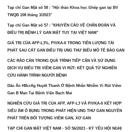
Tạp chí Gan Mật số 58 : "Hội thảo Khoa học Ghép gan tại BV
TWQĐ 108 tháng 3/2023"
Tạp chí Gan Mật số 57 : "KHUYẾN CÁO VỀ CHẨN ĐOÁN VÀ
ĐIỀU TRỊ BỆNH LÝ GAN MẬT TUỴ TẠI VIỆT NAM"
GIÁ TRỊ CỦA AFP-L3%, PIVKA-II TRONG TIÊN LƯỢNG TÁI
PHÁT SAU CẮT GAN ĐIỀU TRỊ UNG THƯ BIỂU MÔ TẾ BÀO GAN
CÁC RÀO CẢN TRONG QUÁ TRÌNH TIẾP CẬN VÀ SỬ DỤNG
DỊCH VỤ ĐIỀU TRỊ VIÊM GAN VI RÚT: KẾT QUẢ TỪ NGHIÊN
CỨU HÀNH TRÌNH NGƯỜI BỆNH
Dấu Ấn HBcrAg Huyết Thanh Ở Bệnh Nhân Nhiễm Vi Rút Viêm
Gan B Mạn Tại Bệnh Viện Bạch Mai
NGHIÊN CỨU GIÁ TRỊ CỦA AFP, AFP-L3 VÀ PIVKA-II KẾT HỢP
SIÊU ÂM Ổ BỤNG TRONG PHÁT HIỆN UNG THƯ GAN NGUYÊN
PHÁT TRÊN ĐỐI TƯỢNG VIÊM GAN, XƠ GAN
TẠP CHÍ GAN MẬT VIỆT NAM - SỐ 56/2023 - KỶ YẾU HỘI NGHỊ