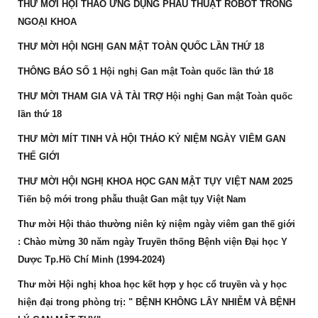
THƯ MỜI HỘI THẢO ỨNG DỤNG PHẪU THUẬT ROBOT TRONG
NGOẠI KHOA
THƯ MỜI HỘI NGHỊ GAN MẬT TOÀN QUỐC LẦN THỨ 18
THÔNG BÁO SỐ 1 Hội nghị Gan mật Toàn quốc lần thứ 18
THƯ MỜI THAM GIA VÀ TÀI TRỢ Hội nghị Gan mật Toàn quốc
lần thứ 18
THƯ MỜI MÍT TINH VÀ HỘI THẢO KỶ NIỆM NGÀY VIÊM GAN
THẾ GIỚI
THƯ MỜI HỘI NGHỊ KHOA HỌC GAN MẬT TỤY VIỆT NAM 2025
Tiến bộ mới trong phẫu thuật Gan mật tụy Việt Nam
Thư mời Hội thảo thường niên kỷ niệm ngày viêm gan thế giới
: Chào mừng 30 năm ngày Truyền thống Bệnh viện Đại học Y
Dược Tp.Hồ Chí Minh (1994-2024)
Thư mời Hội nghị khoa học kết hợp y học cổ truyền và y học
hiện đại trong phòng trị: " BỆNH KHÔNG LÂY NHIỄM VÀ BỆNH