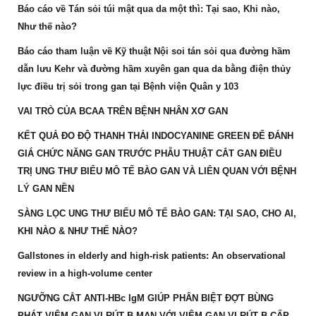
Báo cáo về Tán sỏi túi mật qua da một thì: Tại sao, Khi nào,
Như thế nào?
Báo cáo tham luận về Kỹ thuật Nội soi tán sỏi qua đường hầm
dẫn lưu Kehr và đường hầm xuyên gan qua da bằng điện thủy
lực điều trị sỏi trong gan tại Bệnh viện Quân y 103
VAI TRÒ CỦA BCAA TRÊN BỆNH NHÂN XƠ GAN
KẾT QUẢ ĐO ĐỘ THANH THẢI INDOCYANINE GREEN ĐỂ ĐÁNH
GIÁ CHỨC NĂNG GAN TRƯỚC PHẪU THUẬT CẮT GAN ĐIỀU
TRỊ UNG THƯ BIỂU MÔ TẾ BÀO GAN VÀ LIÊN QUAN VỚI BỆNH
LÝ GAN NỀN
SÀNG LỌC UNG THƯ BIỂU MÔ TẾ BÀO GAN: TẠI SAO, CHO AI,
KHI NÀO & NHƯ THẾ NÀO?
Gallstones in elderly and high-risk patients: An observational
review in a high-volume center
NGƯỠNG CẮT ANTI-HBc IgM GIÚP PHÂN BIỆT ĐỢT BÙNG
PHÁT VIÊM GAN VI RÚT B MẠN VỚI VIÊM GAN VI RÚT B CẤP