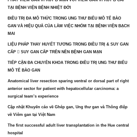
TẠI BỆNH VIỆN BỆNH NHIỆT ĐỚI
ĐIỀU TRỊ ĐA MÔ THỨC TRONG UNG THƯ BIỂU MÔ TẾ BÀO
GAN VÀ HIỆU QUẢ CỦA LÀM VIỆC NHÓM TẠI BỆNH VIỆN BẠCH
MAI
LIỆU PHÁP THAY HUYẾT TƯƠNG TRONG ĐIỀU TRỊ & SUY GAN
CẤP  SUY GAN CẤP TRÊN NỀN BỆNH GAN MẠN
TIẾP CẬN ĐA CHUYÊN KHOA TRONG ĐIỀU TRỊ UNG THƯ BIỂU
MÔ TẾ BÀO GAN
Anatomical liver resection sparing ventral or dorsal part of right
anterior sector for patient with hepatocellular carcinoma: a
surgical team’s experience
Cập nhật Khuyến cáo về Ghép gan, Ung thư gan và Thông điệp
về Viêm gan tại Việt Nam
The first successful adult liver transplantation in the Hue central
hospital