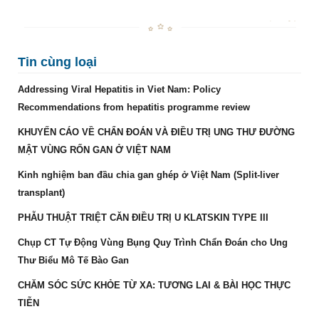
Tin cùng loại
Addressing Viral Hepatitis in Viet Nam: Policy
Recommendations from hepatitis programme review
KHUYẾN CÁO VỀ CHẨN ĐOÁN VÀ ĐIỀU TRỊ UNG THƯ ĐƯỜNG
MẬT VÙNG RỐN GAN Ở VIỆT NAM
Kinh nghiệm ban đầu chia gan ghép ở Việt Nam (Split-liver
transplant)
PHẪU THUẬT TRIỆT CĂN ĐIỀU TRỊ U KLATSKIN TYPE III
Chụp CT Tự Động Vùng Bụng Quy Trình Chẩn Đoán cho Ung
Thư Biểu Mô Tế Bào Gan
CHĂM SÓC SỨC KHỎE TỪ XA: TƯƠNG LAI & BÀI HỌC THỰC
TIỄN