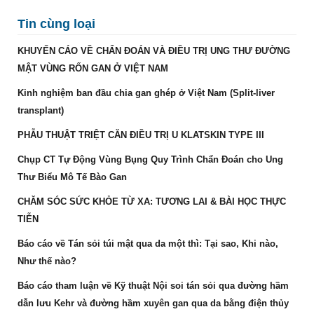
Tin cùng loại
KHUYẾN CÁO VỀ CHẨN ĐOÁN VÀ ĐIỀU TRỊ UNG THƯ ĐƯỜNG
MẬT VÙNG RỐN GAN Ở VIỆT NAM
Kinh nghiệm ban đầu chia gan ghép ở Việt Nam (Split-liver
transplant)
PHẪU THUẬT TRIỆT CĂN ĐIỀU TRỊ U KLATSKIN TYPE III
Chụp CT Tự Động Vùng Bụng Quy Trình Chẩn Đoán cho Ung
Thư Biểu Mô Tế Bào Gan
CHĂM SÓC SỨC KHỎE TỪ XA: TƯƠNG LAI & BÀI HỌC THỰC
TIỄN
Báo cáo về Tán sỏi túi mật qua da một thì: Tại sao, Khi nào,
Như thế nào?
Báo cáo tham luận về Kỹ thuật Nội soi tán sỏi qua đường hầm
dẫn lưu Kehr và đường hầm xuyên gan qua da bằng điện thủy