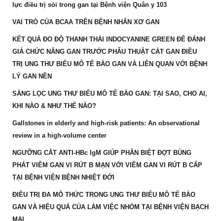
lực điều trị sỏi trong gan tại Bệnh viện Quân y 103
VAI TRÒ CỦA BCAA TRÊN BỆNH NHÂN XƠ GAN
KẾT QUẢ ĐO ĐỘ THANH THẢI INDOCYANINE GREEN ĐỂ ĐÁNH
GIÁ CHỨC NĂNG GAN TRƯỚC PHẪU THUẬT CẮT GAN ĐIỀU
TRỊ UNG THƯ BIỂU MÔ TẾ BÀO GAN VÀ LIÊN QUAN VỚI BỆNH
LÝ GAN NỀN
SÀNG LỌC UNG THƯ BIỂU MÔ TẾ BÀO GAN: TẠI SAO, CHO AI,
KHI NÀO & NHƯ THẾ NÀO?
Gallstones in elderly and high-risk patients: An observational
review in a high-volume center
NGƯỠNG CẮT ANTI-HBc IgM GIÚP PHÂN BIỆT ĐỢT BÙNG
PHÁT VIÊM GAN VI RÚT B MẠN VỚI VIÊM GAN VI RÚT B CẤP
TẠI BỆNH VIỆN BỆNH NHIỆT ĐỚI
ĐIỀU TRỊ ĐA MÔ THỨC TRONG UNG THƯ BIỂU MÔ TẾ BÀO
GAN VÀ HIỆU QUẢ CỦA LÀM VIỆC NHÓM TẠI BỆNH VIỆN BẠCH
MAI