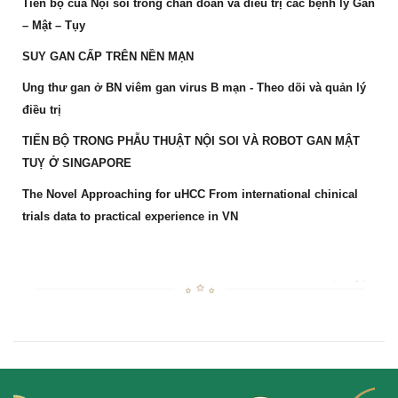
Tiến bộ của Nội soi trong chẩn đoán và điều trị các bệnh lý Gan
– Mật – Tụy
SUY GAN CẤP TRÊN NỀN MẠN
Ung thư gan ở BN viêm gan virus B mạn - Theo dõi và quản lý
điều trị
TIẾN BỘ TRONG PHẪU THUẬT NỘI SOI VÀ ROBOT GAN MẬT
TUỴ Ở SINGAPORE
The Novel Approaching for uHCC From international chinical
trials data to practical experience in VN