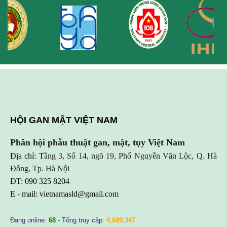
HỘI GAN MẬT VIỆT NAM
Phân hội phẫu thuật gan, mật, tụy Việt Nam
Địa chỉ: T
ầng 3, Số 14, ngõ 19, Phố Nguyễn Văn Lộc, Q. Hà
Đông, Tp. Hà Nội
ĐT: 090 325 8204
E - mail:
vietnamasld@gmail.com
Đang online:
68
- Tổng truy cập:
4,689,347