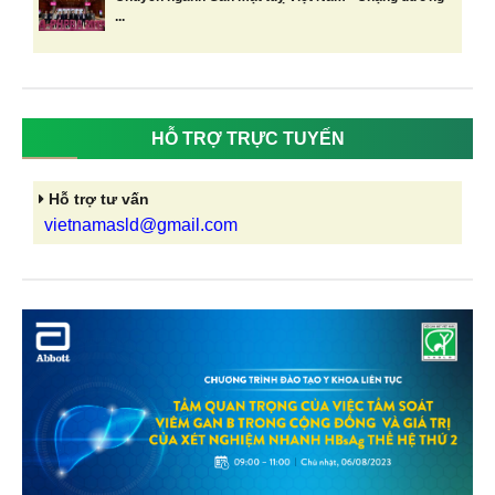
...
HỖ TRỢ TRỰC TUYẾN
Hỗ trợ tư vấn
vietnamasld@gmail.com