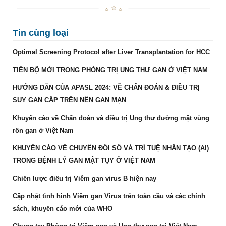
Tin cùng loại
Optimal Screening Protocol after Liver Transplantation for HCC
TIẾN BỘ MỚI TRONG PHÒNG TRỊ UNG THƯ GAN Ở VIỆT NAM
HƯỚNG DẪN CỦA APASL 2024: VỀ CHẨN ĐOÁN & ĐIỀU TRỊ
SUY GAN CẤP TRÊN NỀN GAN MẠN
Khuyến cáo về Chẩn đoán và điều trị Ung thư đường mật vùng
rốn gan ở Việt Nam
KHUYẾN CÁO VỀ CHUYỂN ĐỔI SỐ VÀ TRÍ TUỆ NHÂN TẠO (AI)
TRONG BỆNH LÝ GAN MẬT TỤY Ở VIỆT NAM
Chiến lược điều trị Viêm gan virus B hiện nay
Cập nhật tình hình Viêm gan Virus trên toàn cầu và các chính
sách, khuyến cáo mới của WHO