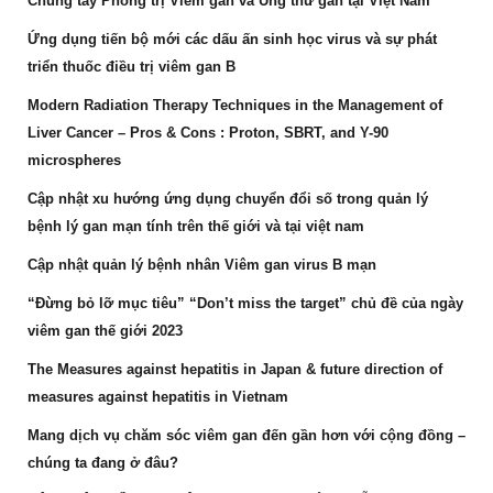
Chung tay Phòng trị Viêm gan và Ung thư gan tại Việt Nam
Ứng dụng tiến bộ mới các dấu ấn sinh học virus và sự phát
triển thuốc điều trị viêm gan B
Modern Radiation Therapy Techniques in the Management of
Liver Cancer – Pros & Cons : Proton, SBRT, and Y-90
microspheres
Cập nhật xu hướng ứng dụng chuyển đổi số trong quản lý
bệnh lý gan mạn tính trên thế giới và tại việt nam
Cập nhật quản lý bệnh nhân Viêm gan virus B mạn
“Đừng bỏ lỡ mục tiêu” “Don’t miss the target” chủ đề của ngày
viêm gan thế giới 2023
The Measures against hepatitis in Japan & future direction of
measures against hepatitis in Vietnam
Mang dịch vụ chăm sóc viêm gan đến gần hơn với cộng đồng –
chúng ta đang ở đâu?