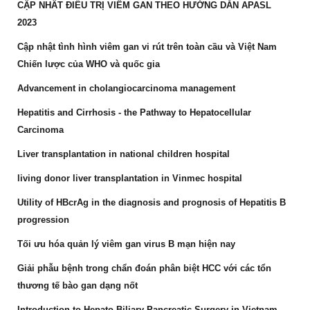
CẬP NHÂT ĐIỀU TRỊ VIÊM GAN THEO HƯỚNG DẪN APASL
2023
Cập nhật tình hình viêm gan vi rút trên toàn cầu và Việt Nam
Chiến lược của WHO và quốc gia
Advancement in cholangiocarcinoma management
Hepatitis and Cirrhosis - the Pathway to Hepatocellular
Carcinoma
Liver transplantation in national children hospital
living donor liver transplantation in Vinmec hospital
Utility of HBcrAg in the diagnosis and prognosis of Hepatitis B
progression
Tối ưu hóa quản lý viêm gan virus B mạn hiện nay
Giải phẫu bệnh trong chẩn đoán phân biệt HCC với các tổn
thương tế bào gan dạng nốt
Introduction to Hepato Biliary Pancreatic Surgery in Vietnam