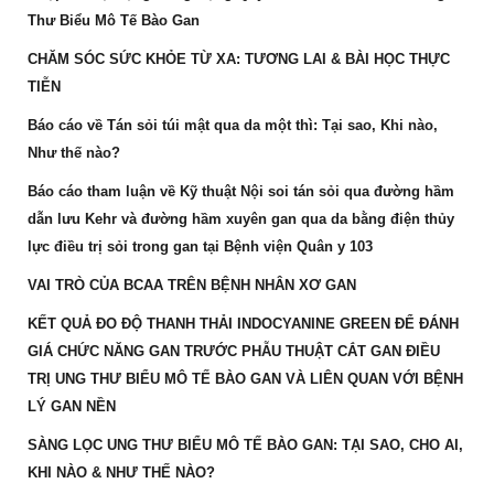
Thư Biểu Mô Tế Bào Gan
CHĂM SÓC SỨC KHỎE TỪ XA: TƯƠNG LAI & BÀI HỌC THỰC
TIỄN
Báo cáo về Tán sỏi túi mật qua da một thì: Tại sao, Khi nào,
Như thế nào?
Báo cáo tham luận về Kỹ thuật Nội soi tán sỏi qua đường hầm
dẫn lưu Kehr và đường hầm xuyên gan qua da bằng điện thủy
lực điều trị sỏi trong gan tại Bệnh viện Quân y 103
VAI TRÒ CỦA BCAA TRÊN BỆNH NHÂN XƠ GAN
KẾT QUẢ ĐO ĐỘ THANH THẢI INDOCYANINE GREEN ĐỂ ĐÁNH
GIÁ CHỨC NĂNG GAN TRƯỚC PHẪU THUẬT CẮT GAN ĐIỀU
TRỊ UNG THƯ BIỂU MÔ TẾ BÀO GAN VÀ LIÊN QUAN VỚI BỆNH
LÝ GAN NỀN
SÀNG LỌC UNG THƯ BIỂU MÔ TẾ BÀO GAN: TẠI SAO, CHO AI,
KHI NÀO & NHƯ THẾ NÀO?