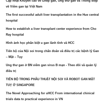
Cập nhật Khuyến cáo về Ghép gan, Ung thư gan và Thông điệp
về Viêm gan tại Việt Nam
The first successful adult liver transplantation in the Hue central
hospital
How to establish a liver transplant center experience from Cho
Ray hospital
Hình ảnh học phân biệt u gan lành tính và HCC
Tiến bộ của Nội soi trong chẩn đoán và điều trị các bệnh lý Gan
– Mật – Tụy
Ung thư gan ở BN viêm gan virus B mạn - Theo dõi và quản lý
điều trị
TIẾN BỘ TRONG PHẪU THUẬT NỘI SOI VÀ ROBOT GAN MẬT
TUỴ Ở SINGAPORE
The Novel Approaching for uHCC From international chinical
trials data to practical experience in VN