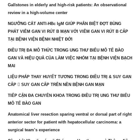
Gallstones in elderly and high-risk patients: An observational
review in a high-volume center
NGƯỠNG CẮT ANTI-HBc IgM GIÚP PHÂN BIỆT ĐỢT BÙNG
PHÁT VIÊM GAN VI RÚT B MẠN VỚI VIÊM GAN VI RÚT B CẤP
TẠI BỆNH VIỆN BỆNH NHIỆT ĐỚI
ĐIỀU TRỊ ĐA MÔ THỨC TRONG UNG THƯ BIỂU MÔ TẾ BÀO
GAN VÀ HIỆU QUẢ CỦA LÀM VIỆC NHÓM TẠI BỆNH VIỆN BẠCH
MAI
LIỆU PHÁP THAY HUYẾT TƯƠNG TRONG ĐIỀU TRỊ & SUY GAN
CẤP  SUY GAN CẤP TRÊN NỀN BỆNH GAN MẠN
TIẾP CẬN ĐA CHUYÊN KHOA TRONG ĐIỀU TRỊ UNG THƯ BIỂU
MÔ TẾ BÀO GAN
Anatomical liver resection sparing ventral or dorsal part of right
anterior sector for patient with hepatocellular carcinoma: a
surgical team’s experience