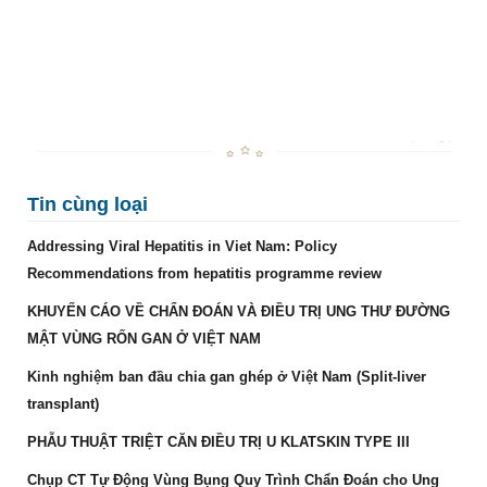
Tin cùng loại
Addressing Viral Hepatitis in Viet Nam: Policy
Recommendations from hepatitis programme review
KHUYẾN CÁO VỀ CHẨN ĐOÁN VÀ ĐIỀU TRỊ UNG THƯ ĐƯỜNG
MẬT VÙNG RỐN GAN Ở VIỆT NAM
Kinh nghiệm ban đầu chia gan ghép ở Việt Nam (Split-liver
transplant)
PHẪU THUẬT TRIỆT CĂN ĐIỀU TRỊ U KLATSKIN TYPE III
Chụp CT Tự Động Vùng Bụng Quy Trình Chẩn Đoán cho Ung