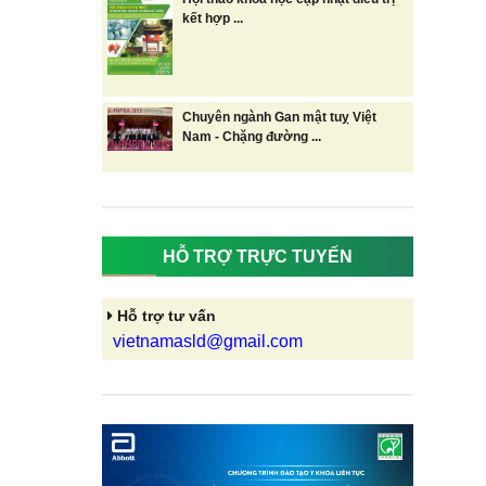
kết hợp ...
Chuyên ngành Gan mật tuỵ Việt
Nam - Chặng đường ...
HỖ TRỢ TRỰC TUYẾN
Hỗ trợ tư vấn
vietnamasld@gmail.com