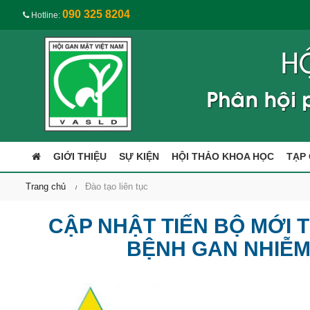
090 325 8204
Hotline:
GIỚI THIỆU
SỰ KIỆN
HỘI THẢO KHOA HỌC
TẠP 
Trang chủ
Đào tạo liên tục
CẬP NHẬT TIẾN BỘ MỚI 
BỆNH GAN NHIỄ