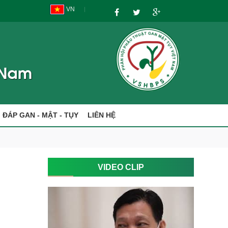
VN
I ĐÁP GAN - MẬT - TỤY
LIÊN HỆ
Ị
VIDEO CLIP