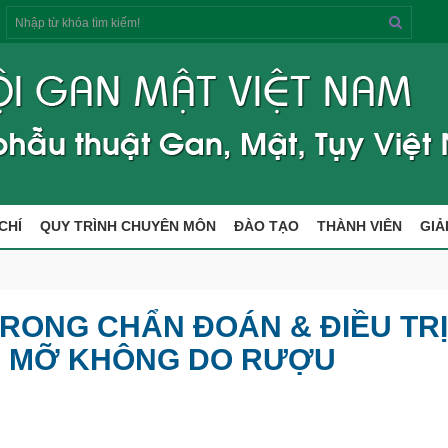
Tìm
kiếm
CHÍ
QUY TRÌNH CHUYÊN MÔN
ĐÀO TẠO
THÀNH VIÊN
GIẢ
TRONG CHẨN ĐOÁN & ĐIỀU TR
M MỠ KHÔNG DO RƯỢU