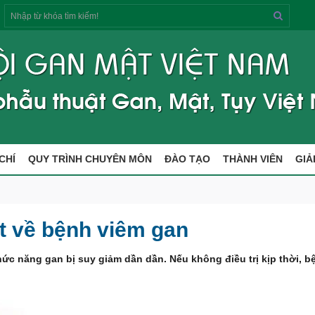
Tìm
kiếm
CHÍ
QUY TRÌNH CHUYÊN MÔN
ĐÀO TẠO
THÀNH VIÊN
GIẢ
ết về bệnh viêm gan
hức năng gan bị suy giảm dần dần. Nếu không điều trị kịp thời, b