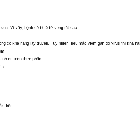
ua. Vì vậy, bệnh có tỷ lệ tử vong rất cao.
ng có khả năng lây truyền. Tuy nhiên, nếu mắc viêm gan do virus thì khả nă
ồm:
sinh an toàn thực phẩm.
ín.
iễm bẩn.