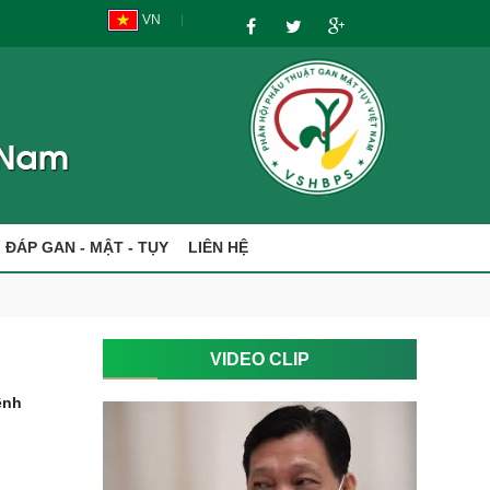
VN
I ĐÁP GAN - MẬT - TỤY
LIÊN HỆ
VIDEO CLIP
ệnh