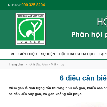
090 325 8204
Hotline:
GIỚI THIỆU
SỰ KIỆN
HỘI THẢO KHOA HỌC
TẠP 
Trang chủ
Giải Đáp Gan - Mật - Tụy
6 điều cần bi
Viêm gan là tình trạng tổn thương nhu mô gan, khiến các c
sẽ dẫn đến suy gan, xơ gan không hồi phục.