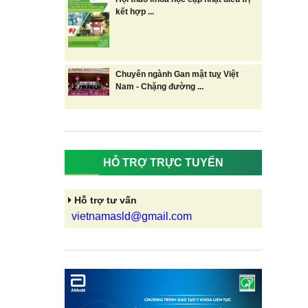
kết hợp ...
Chuyên ngành Gan mật tuỵ Việt
Nam - Chặng đường ...
HỖ TRỢ TRỰC TUYẾN
Hỗ trợ tư vấn
vietnamasld@gmail.com