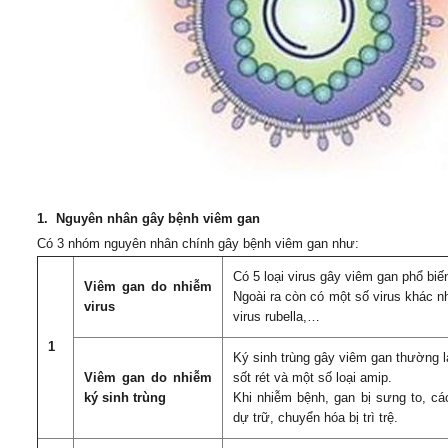
1. Nguyên nhân gây bệnh viêm gan
Có 3 nhóm nguyên nhân chính gây bệnh viêm gan như:
Có 5 loại virus gây viêm gan phổ biế
Viêm gan do nhiễm
Ngoài ra còn có một số virus khác nh
virus
virus rubella,…
1
Ký sinh trùng gây viêm gan thường l
Viêm gan do nhiễm
sốt rét và một số loại amip.
ký sinh trùng
Khi nhiễm bệnh, gan bị sưng to, c
dự trữ, chuyển hóa bị trì trệ.