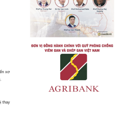
đến xơ
.
ị thay