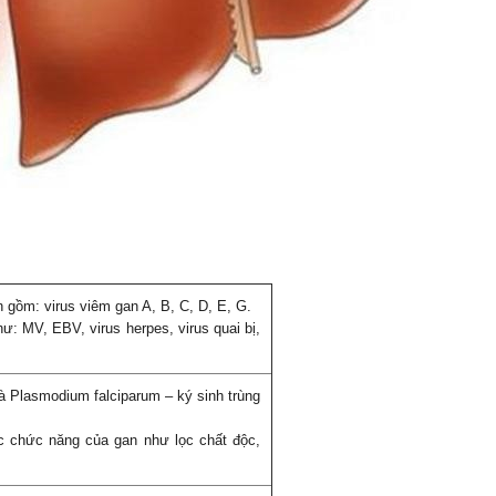
n gồm: virus viêm gan A, B, C, D, E, G.
ư: MV, EBV, virus herpes, virus quai bị,
à Plasmodium falciparum – ký sinh trùng
ác chức năng của gan như lọc chất độc,