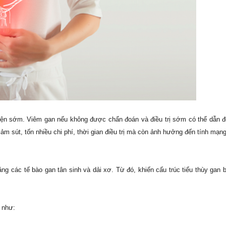
iện sớm. Viêm gan nếu không được chẩn đoán và điều trị sớm có thể dẫn 
ảm sút, tốn nhiều chi phí, thời gian điều trị mà còn ảnh hưởng đến tính mạng
ng các tế bào gan tân sinh và dải xơ. Từ đó, khiến cấu trúc tiểu thùy gan b
i như: