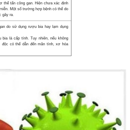
cơ thể tấn công gan. Hiện chưa xác định
miễn. Một số trường hợp bệnh có thể do
c gây ra.
o gan do sử dụng rượu bia hay lạm dụng
 bia là cấp tính. Tuy nhiên, nếu không
ễm độc có thể dẫn đến mãn tính, xơ hóa