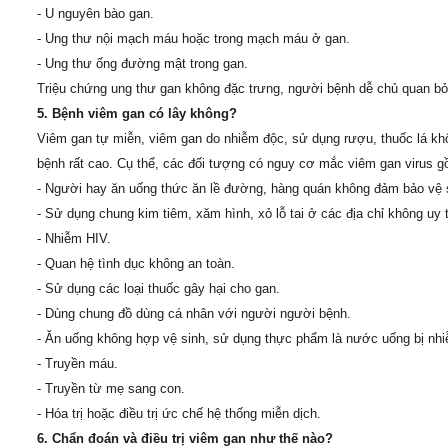
- U nguyên bào gan.
- Ung thư nội mạch máu hoặc trong mạch máu ở gan.
- Ung thư ống đường mật trong gan.
Triệu chứng ung thư gan không đặc trưng, người bệnh dễ chủ quan bỏ q
5. Bệnh viêm gan có lây không?
Viêm gan tự miễn, viêm gan do nhiễm độc, sử dụng rượu, thuốc lá khô
bệnh rất cao. Cụ thể, các đối tượng có nguy cơ mắc viêm gan virus g
- Người hay ăn uống thức ăn lề đường, hàng quán không đảm bảo vệ 
- Sử dụng chung kim tiêm, xăm hình, xỏ lỗ tai ở các địa chỉ không uy t
- Nhiễm HIV.
- Quan hệ tình dục không an toàn.
- Sử dụng các loại thuốc gây hại cho gan.
- Dùng chung đồ dùng cá nhân với người người bệnh.
- Ăn uống không hợp vệ sinh, sử dụng thực phẩm là nước uống bị nh
- Truyền máu.
- Truyền từ mẹ sang con.
- Hóa trị hoặc điều trị ức chế hệ thống miễn dịch.
6. Chẩn đoán và điều trị viêm gan như thế nào?