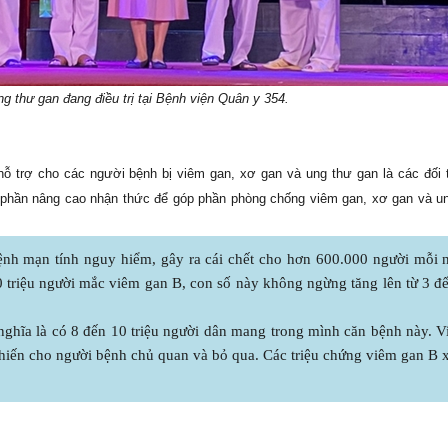
g thư gan đang điều trị tại Bệnh viện Quân y 354.
hỗ trợ cho các người bệnh bị viêm gan, xơ gan và ung thư gan là các đối
p phần nâng cao nhận thức để góp phần phòng chống viêm gan, xơ gan và u
ệnh mạn tính nguy hiểm, gây ra cái chết cho hơn 600.000 người mỗi
00 triệu người mắc viêm gan B, con số này không ngừng tăng lên từ 3 đ
nghĩa là có 8 đến 10 triệu người dân mang trong mình căn bệnh này. 
 khiến cho người bệnh chủ quan và bỏ qua. Các triệu chứng viêm gan B 