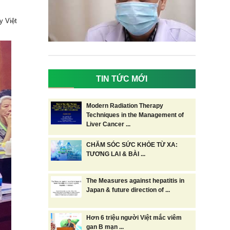
y Việt
TIN TỨC MỚI
Modern Radiation Therapy
Techniques in the Management of
Liver Cancer ...
CHĂM SÓC SỨC KHỎE TỪ XA:
TƯƠNG LAI & BÀI ...
The Measures against hepatitis in
Japan & future direction of ...
Hơn 6 triệu người Việt mắc viêm
gan B mạn ...