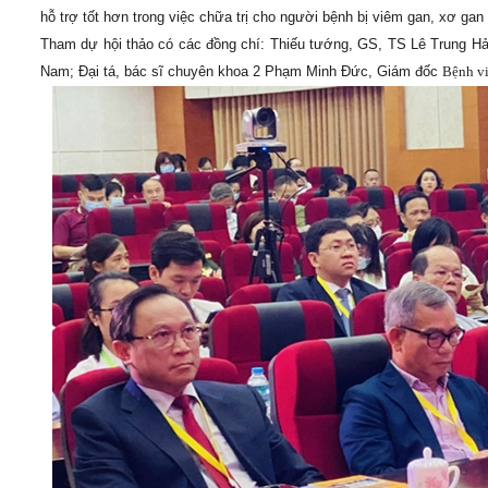
hỗ trợ tốt hơn trong việc chữa trị cho người bệnh bị viêm gan, xơ gan
Tham dự hội thảo có các đồng chí: Thiếu tướng, GS, TS Lê Trung Hải
Nam; Đại tá, bác sĩ chuyên khoa 2 Phạm Minh Đức, Giám đốc
Bệnh v