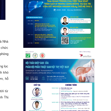
và Nhà
ổ chức
 phòng
ng lọc
nh khó
ớn, hỗ
tới từ
nh Thị