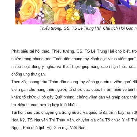
Thiếu tướng, GS, TS Lê Trung Hải, Chủ tịch Hội Gan 
Phát biểu tại hội thảo, Thiếu tướng, GS, TS Lê Trung Hải cho biết, 
nước trong phong trào “Toàn dân chung tay đánh gục virus viêm gan
nhiều hoạt động ý nghĩa và thiết thực giúp nâng cao nhận thức của
chống ung thư gan.
Theo đó, phong trào “Toàn dân chung tay đánh gục virus viêm gan” đã
viêm gan cho hàng triệu người; tổ chức các cuộc thi tìm hiểu về bện
khăn; tổ chức đi bộ gây Quỹ phòng, chống viêm gan và ghép gan; thăm 
trợ điều trị các trường hợp khó khăn...
Tại hội thảo các chuyên gia trong nước và quốc tế đã trình bày hơn 
Hoa Kỳ, TS Nguyễn Thị Thúy Vân, chuyên gia của Tổ chức Y tế Thế 
Ngọc, Phó chủ tịch Hội Gan mật Việt Nam.