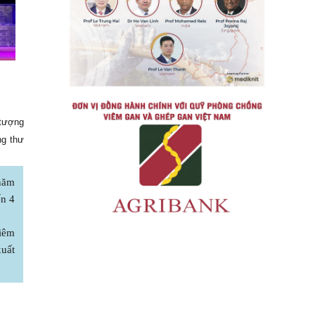
 tượng
ng thư
 năm
ến 4
Viêm
xuất