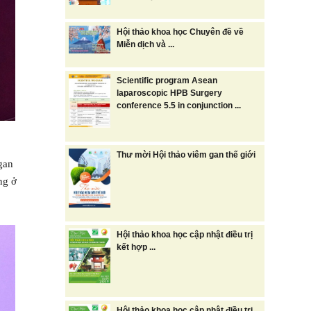
Hội thảo khoa học Chuyên đề về
Miễn dịch và ...
Scientific program Asean
laparoscopic HPB Surgery
conference 5.5 in conjunction ...
Thư mời Hội thảo viêm gan thế giới
gan
ng ở
Hội thảo khoa học cập nhật điều trị
kết hợp ...
Hội thảo khoa học cập nhật điều trị