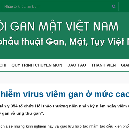
Tìm
kiếm
CHÍ
QUY TRÌNH CHUYÊN MÔN
ĐÀO TẠO
THÀNH VIÊN
GIẢ
 nhiễm virus viêm gan ở mức ca
Quân y 354 tổ chức Hội thảo thường niên nhân kỷ niệm ngày viêm
ơ gan và ung thư gan”.
, chia sẻ những kinh nghiệm hay và giao lưu hợp tác nhằm tạo điều kiện phố