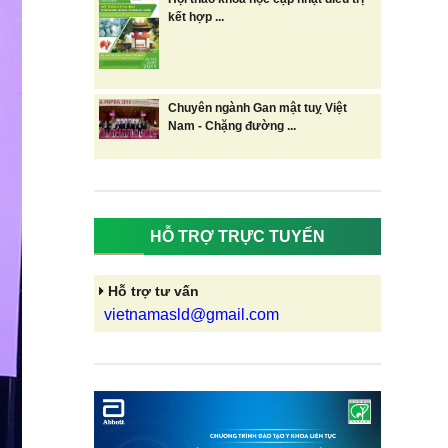
kết hợp ...
Chuyên ngành Gan mật tuỵ Việt
Nam - Chặng đường ...
HỖ TRỢ TRỰC TUYẾN
Hỗ trợ tư vấn
vietnamasld@gmail.com