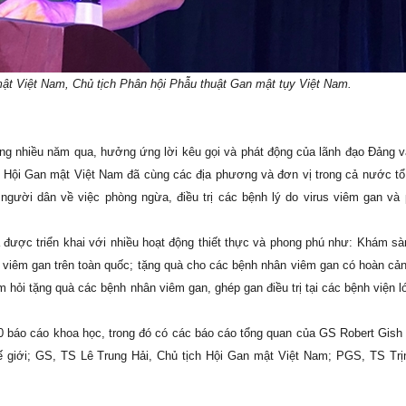
mật Việt Nam, Chủ tịch Phân hội Phẫu thuật Gan mật tụy Việt Nam.
trong nhiều năm qua, hưởng ứng lời kêu gọi và phát động của lãnh đạo Đảng 
”, Hội Gan mật Việt Nam đã cùng các địa phương và đơn vị trong cả nước t
 người dân về việc phòng ngừa, điều trị các bệnh lý do virus viêm gan và
 được triển khai với nhiều hoạt động thiết thực và phong phú như: Khám sà
h viêm gan trên toàn quốc; tặng quà cho các bệnh nhân viêm gan có hoàn cả
hỏi tặng quà các bệnh nhân viêm gan, ghép gan điều trị tại các bệnh viện l
30 báo cáo khoa học, trong đó có các báo cáo tổng quan của GS Robert Gish 
giới; GS, TS Lê Trung Hải, Chủ tịch Hội Gan mật Việt Nam; PGS, TS Trị