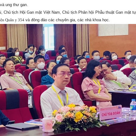
 và ung thư gan.
, Chủ tịch Hội Gan mật Việt Nam, Chủ tịch Phân hội Phẫu thuật Gan mật tụ
iện Quân y 354
và đông đảo các chuyên gia, các nhà khoa học.