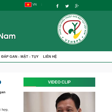
VN
I ĐÁP GAN - MẬT - TỤY
LIÊN HỆ
o
VIDEO CLIP
 gan
i hợp,