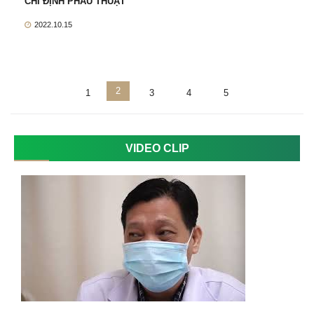
CHỈ ĐỊNH PHẪU THUẬT
2022.10.15
2
1
3
4
5
VIDEO CLIP