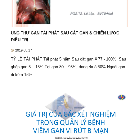
UNG THƯ GAN TÁI PHÁT SAU CẮT GAN & CHIẾN LƯỢC
ĐIỀU TRỊ
2019.03.17
TỶ LỆ TÁI PHÁT Tái phát 5 năm Sau cắt gan # 77 - 100%, Sau
ghép gan 5 – 15% Tại gan 80 – 95%, dạng đa ổ 50% Ngoài gan
đi kèm 15%