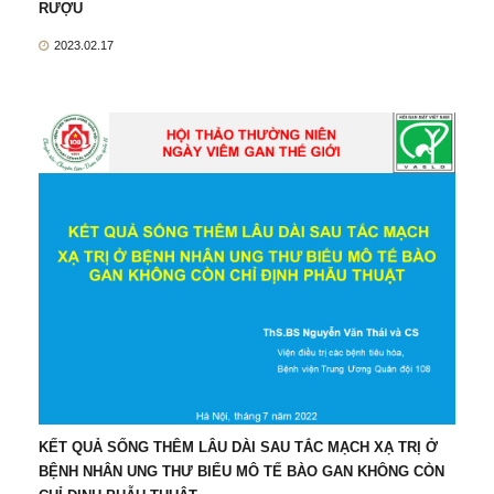
RƯỢU
2023.02.17
KẾT QUẢ SỐNG THÊM LÂU DÀI SAU TẮC MẠCH XẠ TRỊ Ở
BỆNH NHÂN UNG THƯ BIỂU MÔ TẾ BÀO GAN KHÔNG CÒN