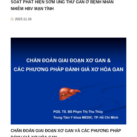
SOÁT PHÁT HIỆN SỚM UNG THƯ GAN Ở BỆNH NHÂN
NHIỄM HBV MẠN TÍNH
2023.11.16
CHẨN ĐOÁN GIAI ĐOẠN XƠ GAN VÀ CÁC PHƯƠNG PHÁP