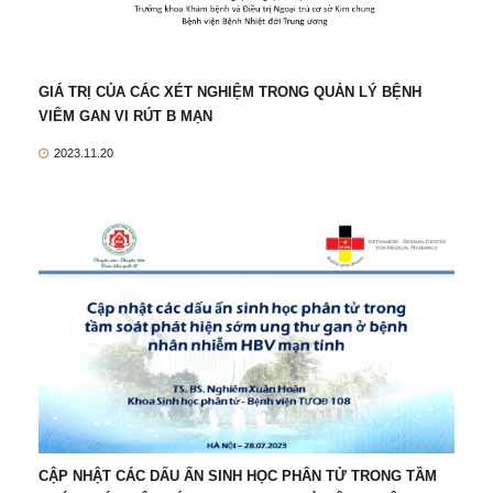
GIÁ TRỊ CỦA CÁC XÉT NGHIỆM TRONG QUẢN LÝ BỆNH
VIÊM GAN VI RÚT B MẠN
2023.11.20
CẬP NHẬT CÁC DẤU ẤN SINH HỌC PHÂN TỬ TRONG TẦM