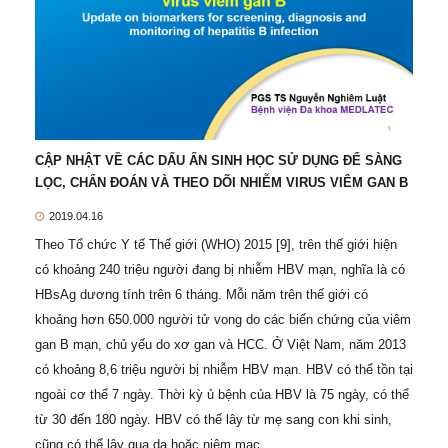
CẬP NHẬT VỀ CÁC DẤU ẤN SINH HỌC SỬ DỤNG ĐỂ SÀNG
LỌC, CHẨN ĐOÁN VÀ THEO DÕI NHIỄM VIRUS VIÊM GAN B
2019.04.16
Theo Tổ chức Y tế Thế giới (WHO) 2015 [9], trên thế giới hiện
có khoảng 240 triệu người đang bị nhiễm HBV mạn, nghĩa là có
HBsAg dương tính trên 6 tháng. Mỗi năm trên thế giới có
khoảng hơn 650.000 người tử vong do các biến chứng của viêm
gan B mạn, chủ yếu do xơ gan và HCC. Ở Việt Nam, năm 2013
có khoảng 8,6 triệu người bị nhiễm HBV mạn. HBV có thể tồn tại
ngoài cơ thể 7 ngày. Thời kỳ ủ bệnh của HBV là 75 ngày, có thể
từ 30 đến 180 ngày. HBV có thể lây từ mẹ sang con khi sinh,
cũng có thể lây qua da hoặc niêm mạc.