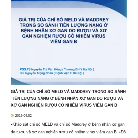
GIÁ TRỊ CỦA CHỈ SỐ MELD VÀ MADDREY TRONG SO SÁNH
TIÊN LƯỢNG NẶNG Ở BỆNH NHÂN XƠ GAN DO RƯỢU VÀ
XƠ GAN NGHIỆN RƯỢU CÓ NHIỄM VIRUS VIÊM GAN B
2019.04.02
•Khảo sát chỉ số MELD và chỉ số Maddrey ở bệnh nhân xơ gan
do rượu và xơ gan nghiện rượu có nhiễm virus viêm gan B. •Đối