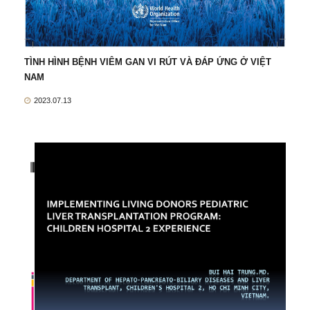
TÌNH HÌNH BỆNH VIÊM GAN VI RÚT VÀ ĐÁP ỨNG Ở VIỆT
NAM
2023.07.13