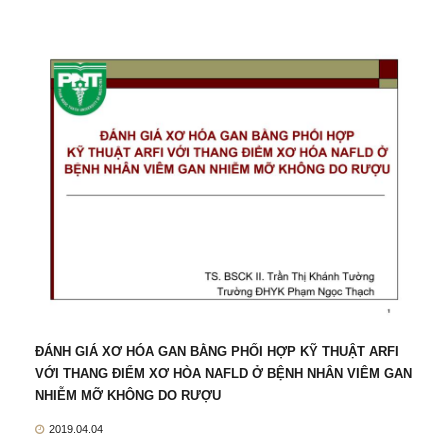
ĐÁNH GIÁ XƠ HÓA GAN BẰNG PHỐI HỢP KỸ THUẬT ARFI
VỚI THANG ĐIỂM XƠ HÒA NAFLD Ở BỆNH NHÂN VIÊM GAN
NHIỄM MỠ KHÔNG DO RƯỢU
2019.04.04