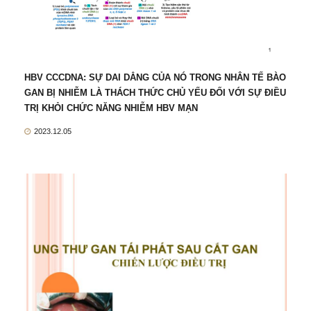
HBV CCCDNA: SỰ DAI DẲNG CỦA NÓ TRONG NHÂN TẾ BÀO
GAN BỊ NHIỄM LÀ THÁCH THỨC CHỦ YẾU ĐỐI VỚI SỰ ĐIỀU
TRỊ KHỎI CHỨC NĂNG NHIỄM HBV MẠN
2023.12.05