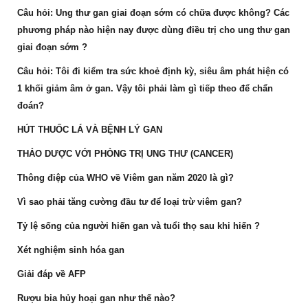
Câu hỏi: Ung thư gan giai đoạn sớm có chữa được không? Các
phương pháp nào hiện nay được dùng điều trị cho ung thư gan
giai đoạn sớm ?
Câu hỏi: Tôi đi kiểm tra sức khoẻ định kỳ, siêu âm phát hiện có
1 khối giảm âm ở gan. Vậy tôi phải làm gì tiếp theo để chẩn
đoán?
HÚT THUỐC LÁ VÀ BỆNH LÝ GAN
THẢO DƯỢC VỚI PHÒNG TRỊ UNG THƯ (CANCER)
Thông điệp của WHO về Viêm gan năm 2020 là gì?
Vì sao phải tăng cường đầu tư để loại trừ viêm gan?
Tỷ lệ sống của người hiến gan và tuổi thọ sau khi hiến ?
Xét nghiệm sinh hóa gan
Giải đáp về AFP
Rượu bia hủy hoại gan như thế nào?