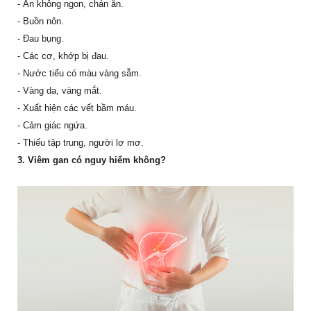
- Ăn không ngon, chán ăn.
- Buồn nôn.
- Đau bụng.
- Các cơ, khớp bị đau.
- Nước tiểu có màu vàng sẫm.
- Vàng da, vàng mắt.
- Xuất hiện các vết bầm máu.
- Cảm giác ngứa.
- Thiếu tập trung, người lơ mơ.
3. Viêm gan có nguy hiểm không?