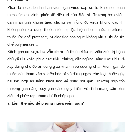
6
.2. Điều trị
Phần lớn các bệnh nhân viêm gan virus cấp sẽ tự khỏi nếu tuân
theo các chỉ định, phác đồ điều trị của Bác sĩ. Trường hợp viêm
gan mãn tính không triệu chứng với nồng độ virus không cao thì
không nên sử dụng thuốc điều trị đặc hiệu như: thuốc interferon,
thuốc ức chế protease, Nucleoside analogue kháng virus, thuốc ức
chế polymerase...
Bệnh gan do rượu bia vẫn chưa có thuốc điều trị, việc điều trị bệnh
chủ yếu là khắc phục các triệu chứng, cần ngừng uống rượu bia và
xây dựng chế độ ăn uống giàu vitamin và dưỡng chất. Viêm gan do
thuốc cần tham vấn ý kiến bác sĩ và dừng ngay các loại thuốc gây
hại kết hợp ăn uống khoa học để phục hồi gan. Trường hợp tổn
thương gan nặng, suy gan cấp, nguy hiểm với tính mạng cần phải
điều trị phức tạp, thậm chí là ghép gan.
7. Làm thế nào để phòng ngừa viêm gan?