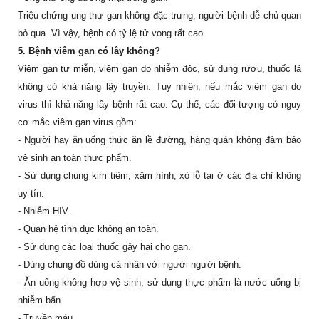
Triệu chứng ung thư gan không đặc trưng, người bệnh dễ chủ quan
bỏ qua. Vì vậy, bệnh có tỷ lệ tử vong rất cao.
5. Bệnh viêm gan có lây không?
Viêm gan tự miễn, viêm gan do nhiễm độc, sử dụng rượu, thuốc lá
không có khả năng lây truyền. Tuy nhiên, nếu mắc viêm gan do
virus thì khả năng lây bệnh rất cao. Cụ thể, các đối tượng có nguy
cơ mắc viêm gan virus gồm:
- Người hay ăn uống thức ăn lề đường, hàng quán không đảm bảo
vệ sinh an toàn thực phẩm.
- Sử dụng chung kim tiêm, xăm hình, xỏ lỗ tai ở các địa chỉ không
uy tín.
- Nhiễm HIV.
- Quan hệ tình dục không an toàn.
- Sử dụng các loại thuốc gây hại cho gan.
- Dùng chung đồ dùng cá nhân với người người bệnh.
- Ăn uống không hợp vệ sinh, sử dụng thực phẩm là nước uống bị
nhiễm bẩn.
- Truyền máu.