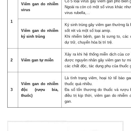
Có 5 loại virus gây viêm gan phổ biến 
Viêm gan do nhiễm
Ngoài ra còn có một số virus khác như:
virus
virus rubella,…
1
Ký sinh trùng gây viêm gan thường là 
Viêm gan do nhiễm
sốt rét và một số loại amip.
ký sinh trùng
Khi nhiễm bệnh, gan bị sưng to, các
dự trữ, chuyển hóa bị trì trệ.
Xảy ra khi hệ thống miễn dịch của cơ
2
Viêm gan tự miễn
được nguyên nhân gây viêm gan tự mi
các chất độc, tác dụng phụ của thuốc 
Là tình trạng viêm, hoại tử tế bào 
Viêm gan do nhiễm
thuốc quá nhiều.
3
độc (rượu bia,
Đa số tổn thương do thuốc và rượu b
thuốc)
điều trị kịp thời, viêm gan do nhiễm
gan.