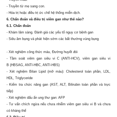
- Truyền từ mẹ sang con.
- Hóa trị hoặc điều trị ức chế hệ thống miễn dịch.
6. Chẩn đoán và điều trị viêm gan như thế nào?
6
.1. Chẩn đoán
- Khám lâm sàng. Đánh giá các yếu tố nguy cơ bệnh gan
- Siêu âm bụng và phát hiện sớm các bất thường vùng bụng
- Xét nghiệm công thức máu, Đường huyết đói
- Tầm soát viêm gan siêu vi C (ANTI-HCV), viêm gan siêu vi
B (HBSAG, ANTI-HBC, ANTI-HBS)
- Xét nghiệm Bilan Lipid (mỡ máu): Cholesterol toàn phần, LDL,
HDL, Triglyceride
- Kiểm tra chức năng gan (AST, ALT, Bilirubin toàn phần và trực
tiếp)
- Xét nghiệm dấu ấn ung thư gan: AFP
- Tư vấn chích ngừa nếu chưa nhiễm viêm gan siêu vi B và chưa
có kháng thể