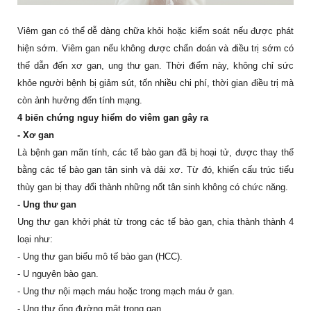
Viêm gan có thể dễ dàng chữa khỏi hoặc kiểm soát nếu được phát
hiện sớm. Viêm gan nếu không được chẩn đoán và điều trị sớm có
thể dẫn đến xơ gan, ung thư gan. Thời điểm này, không chỉ sức
khỏe người bệnh bị giảm sút, tốn nhiều chi phí, thời gian điều trị mà
còn ảnh hưởng đến tính mạng.
4
biến chứng nguy hiểm do viêm gan gây ra
- Xơ gan
Là bệnh gan mãn tính, các tế bào gan đã bị hoại tử, được thay thế
bằng các tế bào gan tân sinh và dải xơ. Từ đó, khiến cấu trúc tiểu
thùy gan bị thay đổi thành những nốt tân sinh không có chức năng.
- Ung thư gan
Ung thư gan khởi phát từ trong các tế bào gan, chia thành thành 4
loại như:
- Ung thư gan biểu mô tế bào gan (HCC).
- U nguyên bào gan.
- Ung thư nội mạch máu hoặc trong mạch máu ở gan.
- Ung thư ống đường mật trong gan.